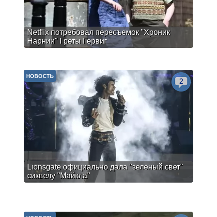
Netflix потребовал пересъемок "Хроник
Нарнии" Греты Гервиг
НОВОСТЬ
2
Lionsgate официально дала "зеленый свет"
сиквелу "Майкла"