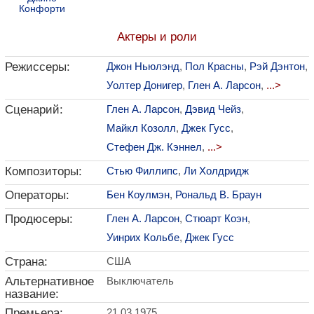
Конфорти
Актеры и роли
Режиссеры:
Джон Ньюлэнд
,
Пол Красны
,
Рэй Дэнтон
,
Уолтер Донигер
,
Глен А. Ларсон
,
...>
Сценарий:
Глен А. Ларсон
,
Дэвид Чейз
,
Майкл Козолл
,
Джек Гусс
,
Стефен Дж. Кэннел
,
...>
Композиторы:
Стью Филлипс
,
Ли Холдридж
Операторы:
Бен Коулмэн
,
Рональд В. Браун
Продюсеры:
Глен А. Ларсон
,
Стюарт Коэн
,
Уинрих Кольбе
,
Джек Гусс
Страна:
США
Альтернативное
Выключатель
название:
Премьера:
21.03.1975