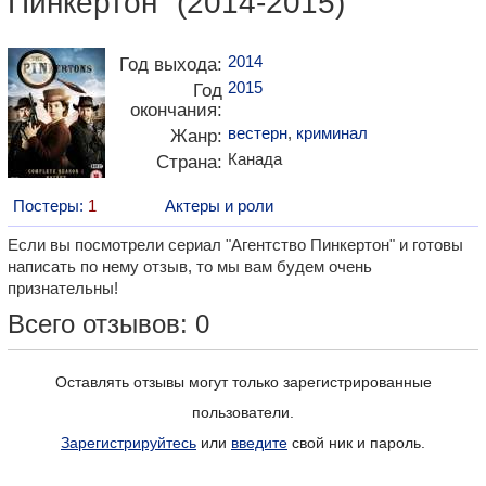
Пинкертон" (2014-2015)
2014
Год выхода:
2015
Год
окончания:
вестерн
,
криминал
Жанр:
Канада
Страна:
Постеры:
1
Актеры и роли
Если вы посмотрели сериал "Агентство Пинкертон" и готовы
написать по нему отзыв, то мы вам будем очень
признательны!
Всего отзывов: 0
Оставлять отзывы могут только зарегистрированные
пользователи.
Зарегистрируйтесь
или
введите
свой ник и пароль.