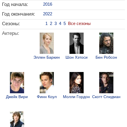
Год начала:
2016
Год окончания:
2022
Сезоны:
1
2
3
4
5
Все сезоны
Актеры:
Эллен Баркин
Шон Хэтоси
Бен Робсон
Джейк Вири
Финн Коул
Молли Гордон
Скотт Спидман