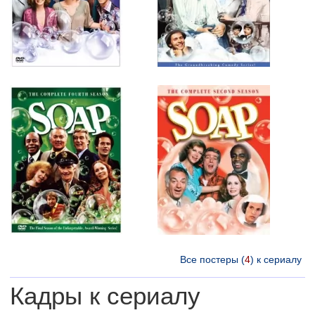
Все постеры (
4
) к сериалу
Кадры к сериалу