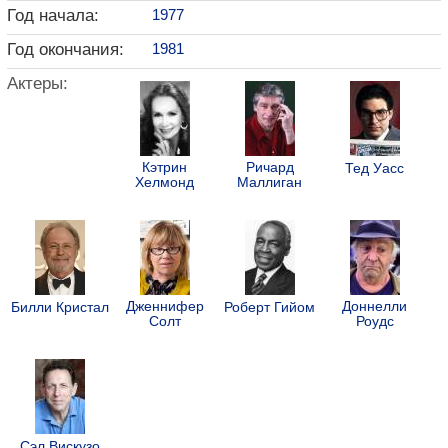
Год начала:
1977
Год окончания:
1981
Актеры:
Кэтрин
Ричард
Тед Уасс
Хелмонд
Маллиган
Дженнифер
Доннелли
Билли Кристал
Роберт Гийом
Солт
Роудс
Сэл Вискузо