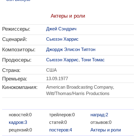
Актеры и роли
Режиссеры:
Джей Сэндрич
Сценарий:
Сьюзэн Харрис
Композиторы:
Джордж Элисон Типтон
Продюсеры:
Сьюзэн Харрис
,
Тони Томас
Страна:
США
Премьера:
13.09.1977
Кинокомпания:
American Broadcasting Company,
Witt/Thomas/Harris Productions
новостей:0
трейлеров:0
наград:2
кадров:3
статей:0
отзывов:0
рецензий:0
постеров:4
Актеры и роли