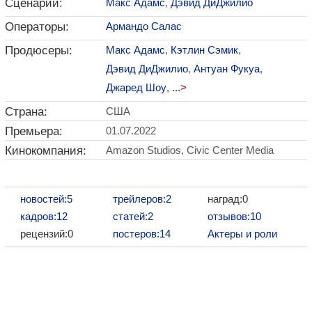
Сценарий:
Макс Адамс
,
Дэвид ДиДжилио
Операторы:
Армандо Салас
Продюсеры:
Макс Адамс
,
Кэтлин Сэмик
,
Дэвид ДиДжилио
,
Антуан Фукуа
,
Джаред Шоу
,
...>
Страна:
США
Премьера:
01.07.2022
Кинокомпания:
Amazon Studios, Civic Center Media
новостей:5
трейлеров:2
наград:0
кадров:12
статей:2
отзывов:10
рецензий:0
постеров:14
Актеры и роли