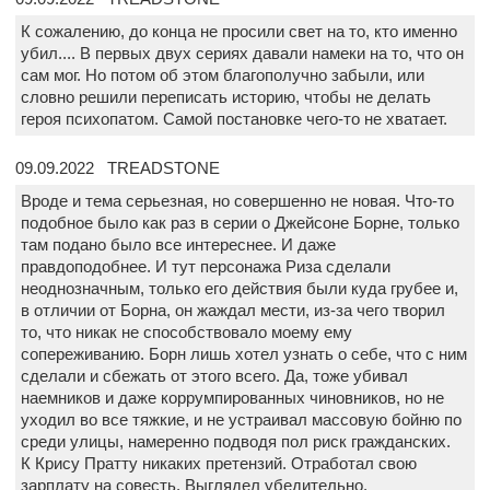
К сожалению, до конца не просили свет на то, кто именно
убил.... В первых двух сериях давали намеки на то, что он
сам мог. Но потом об этом благополучно забыли, или
словно решили переписать историю, чтобы не делать
героя психопатом. Самой постановке чего-то не хватает.
09.09.2022 TREADSTONE
Вроде и тема серьезная, но совершенно не новая. Что-то
подобное было как раз в серии о Джейсоне Борне, только
там подано было все интереснее. И даже
правдоподобнее. И тут персонажа Риза сделали
неоднозначным, только его действия были куда грубее и,
в отличии от Борна, он жаждал мести, из-за чего творил
то, что никак не способствовало моему ему
сопереживанию. Борн лишь хотел узнать о себе, что с ним
сделали и сбежать от этого всего. Да, тоже убивал
наемников и даже коррумпированных чиновников, но не
уходил во все тяжкие, и не устраивал массовую бойню по
среди улицы, намеренно подводя пол риск гражданских.
К Крису Пратту никаких претензий. Отработал свою
зарплату на совесть. Выглядел убедительно.