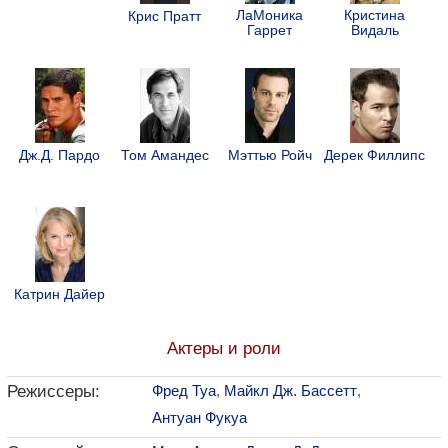
ЛаМоника
Кристина
Крис Пратт
Гаррет
Видаль
Дж.Д. Пардо
Том Амандес
Мэттью Ройч
Дерек Филлипс
Катрин Дайер
Актеры и роли
Режиссеры:
Фред Туа
,
Майкл Дж. Бассетт
,
Антуан Фукуа