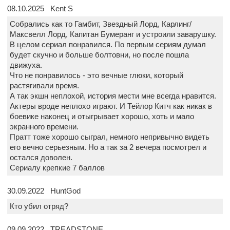
08.10.2025 Kent S
Собрались как то Гамбит, Звездный Лорд, Карлинг/
Максвелл Лорд, Капитан Бумеранг и устроили заварушку.
В целом сериал понравился. По первым сериям думал
будет скучно и больше болтовни, но после пошла
движуха.
Что не понравилось - это вечные глюки, который
растягивали время.
А так экшн неплохой, история мести мне всегда нравится.
Актеры вроде неплохо играют. И Тейлор Китч как никак в
боевике наконец и отыгрывает хорошо, хоть и мало
экранного времени.
Пратт тоже хорошо сыграл, немного непривычно видеть
его вечно серьезным. Но а так за 2 вечера посмотрел и
остался доволен.
Сериалу крепкие 7 баллов
30.09.2022 HuntGod
Кто убил отряд?
09.09.2022 TREADSTONE