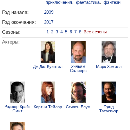
приключения
,
фантастика
,
фэнтези
Год начала:
2009
Год окончания:
2017
Сезоны:
1
2
3
4
5
6
7
8
Все сезоны
Актеры:
Уильям
Дж.Дж. Куинтел
Марк Хэмилл
Салиерс
Роджер Крэйг
Фред
Кортни Тейлор
Стивен Блум
Смит
Татаскьор