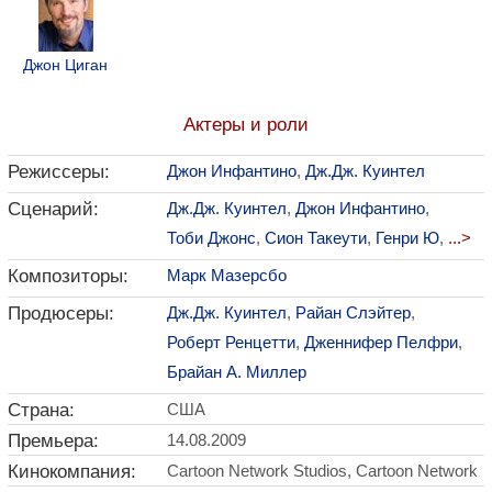
Джон Циган
Актеры и роли
Режиссеры:
Джон Инфантино
,
Дж.Дж. Куинтел
Сценарий:
Дж.Дж. Куинтел
,
Джон Инфантино
,
Тоби Джонс
,
Сион Такеути
,
Генри Ю
,
...>
Композиторы:
Марк Мазерсбо
Продюсеры:
Дж.Дж. Куинтел
,
Райан Слэйтер
,
Роберт Ренцетти
,
Дженнифер Пелфри
,
Брайан А. Миллер
Страна:
США
Премьера:
14.08.2009
Кинокомпания:
Cartoon Network Studios, Cartoon Network