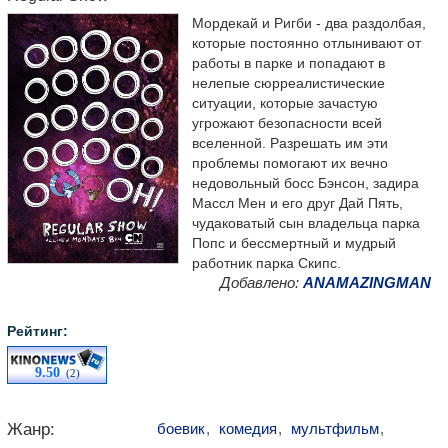
Мордекай и Ригби - два раздолбая,
которые постоянно отлынивают от
работы в парке и попадают в
нелепые сюрреалистические
ситуации, которые зачастую
угрожают безопасности всей
вселенной. Разрешать им эти
проблемы помогают их вечно
недовольный босс Бэнсон, задира
Массл Мен и его друг Дай Пять,
чудаковатый сын владельца парка
Попс и бессмертный и мудрый
работник парка Скипс.
Добавлено:
ANAMAZINGMAN
Рейтинг:
9.50
(2)
Жанр:
боевик
,
комедия
,
мультфильм
,