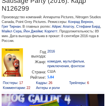
Sausage Party (2016). Кадр
N126299
Производство компаний: Annapurna Pictures, Nitrogen Studios
Canada, Point Grey Pictures. Режиссеры:
Конрад Вернон
,
Грег Тирнан
. В главных ролях:
Айрис Апатоу
,
Стефани Бирд
,
Майкл Сера
,
Йен Джеймс Корлетт
. Продолжительность: 89
мин. Дата выхода фильма в прокат: 8 сентября 2016 года в
России.
2016
Год
выхода:
комедия
,
мультфильм
,
Жанр:
приключения
,
фэнтези
США
Страна:
Рейтинг:
5.84
Постеры:
17
Кадры:
26
Трейлеры:
6
Комментарии:
22
Актеры и роли