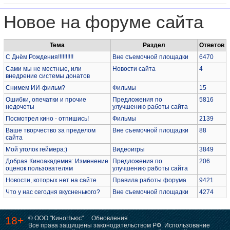
Новое на форуме сайта
Тема
Раздел
Ответов
С Днём Рождения!!!!!!!!!!
Вне съемочной площадки
6470
Сами мы не местные, или
Новости сайта
4
внедрение системы донатов
Снимем ИИ-фильм?
Фильмы
15
Ошибки, опечатки и прочие
Предложения по
5816
недочеты
улучшению работы сайта
Посмотрел кино - отпишись!
Фильмы
2139
Ваше творчество за пределом
Вне съемочной площадки
88
сайта
Мой уголок геймера:)
Видеоигры
3849
Добрая Киноакадемия: Изменение
Предложения по
206
оценок пользователям
улучшению работы сайта
Новости, которых нет на сайте
Правила работы форума
9421
Что у нас сегодня вкусненького?
Вне съемочной площадки
4274
18+
© ООО "КиноНьюс"
Обновления
Все права защищены законодательством РФ. Использование