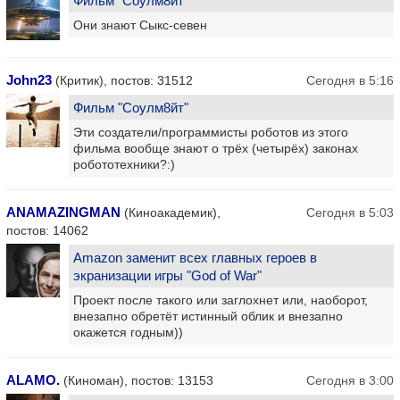
Фильм "Соулм8йт"
Они знают Сыкс-севен
John23
(Критик), постов: 31512
Сегодня в 5:16
Фильм "Соулм8йт"
Эти создатели/программисты роботов из этого
фильма вообще знают о трёх (четырёх) законах
робототехники?:)
ANAMAZINGMAN
(Киноакадемик),
Сегодня в 5:03
постов: 14062
Amazon заменит всех главных героев в
экранизации игры "God of War"
Проект после такого или заглохнет или, наоборот,
внезапно обретёт истинный облик и внезапно
окажется годным))
ALAMO.
(Киноман), постов: 13153
Сегодня в 3:00