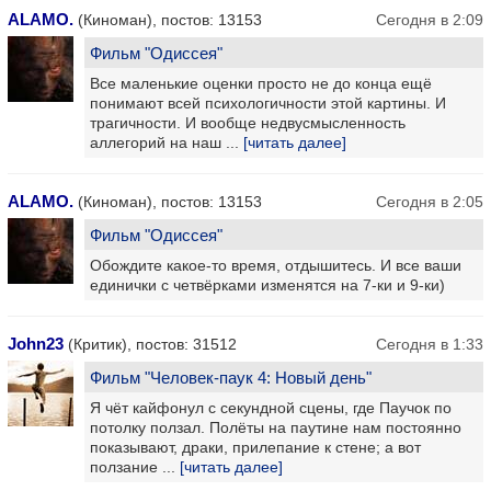
ALAMO.
(Киноман), постов: 13153
Сегодня в 2:09
Фильм "Одиссея"
Все маленькие оценки просто не до конца ещё
понимают всей психологичности этой картины. И
трагичности. И вообще недвусмысленность
аллегорий на наш ...
[читать далее]
ALAMO.
(Киноман), постов: 13153
Сегодня в 2:05
Фильм "Одиссея"
Обождите какое-то время, отдышитесь. И все ваши
единички с четвёрками изменятся на 7-ки и 9-ки)
John23
(Критик), постов: 31512
Сегодня в 1:33
Фильм "Человек-паук 4: Новый день"
Я чёт кайфонул с секундной сцены, где Паучок по
потолку ползал. Полёты на паутине нам постоянно
показывают, драки, прилепание к стене; а вот
ползание ...
[читать далее]