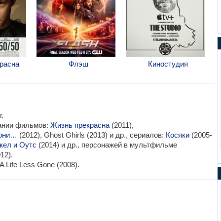
расна
Флэш
Киностудия
.
вании фильмов:
Жизнь прекрасна
(2011),
вони…
(2012), Ghost Ghirls (2013) и др., сериалов:
Косяки
(2005-
кел и Оутс
(2014) и др., персонажей в мультфильме
12).
Life Less Gone (2008).