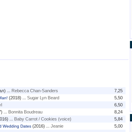
ал)
... Rebecca Chan-Sanders
7,25
(2018)
... Sugar Lyn Beard
5,50
Man!
yl
6,50
)
... Bonnita Boudreau
8,24
016)
... Baby Carrot / Cookies (voice)
5,84
(2016)
... Jeanie
5,00
d Wedding Dates