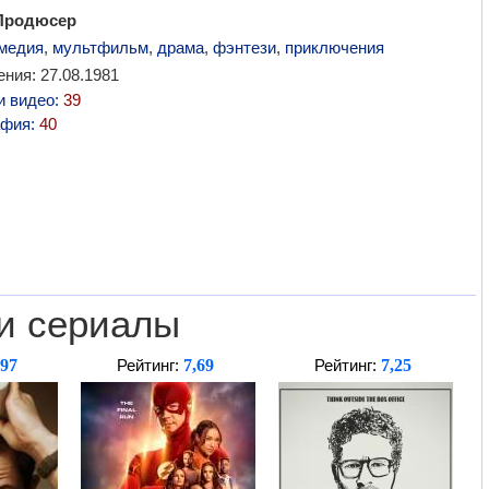
 Продюсер
медия
,
мультфильм
,
драма
,
фэнтези
,
приключения
ния: 27.08.1981
и видео:
39
афия:
40
и сериалы
,97
7,69
7,25
Рейтинг:
Рейтинг: