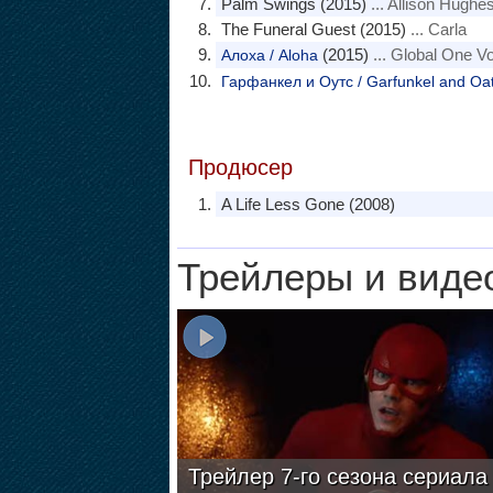
Palm Swings (2015)
... Allison Hughe
The Funeral Guest (2015)
... Carla
(2015)
... Global One Vo
Алоха / Aloha
Гарфанкел и Оутс / Garfunkel and Oa
Продюсер
A Life Less Gone (2008)
Трейлеры и виде
Трейлер 7-го сезона сериала