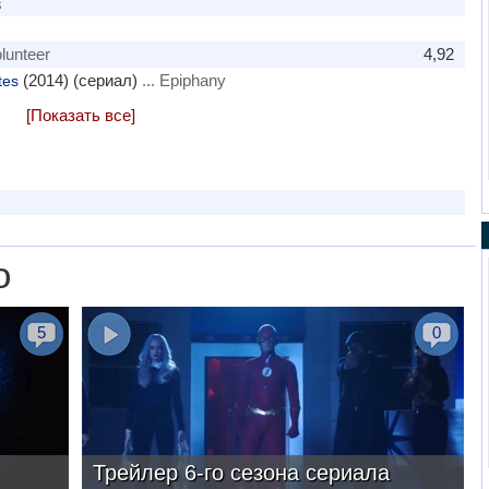
s
lunteer
4,92
(2014) (сериал)
... Epiphany
tes
[Показать все]
о
5
0
Трейлер 6-го сезона сериала