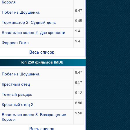
Короля
9.47
Побег из Шоушенка
9.45
Терминатор 2: Судный день
9.4
Властелин колец 2: Две крепости
9.4
Форрест Гамп
Весь список
Топ 250 фильмов IMDb
9.47
Побег из Шоушенка
9.17
Крестный отец
9.12
Темный рыцарь
8.96
Крестный отец 2
9.50
Властелин колец 3: Возвращение
Короля
Весь список