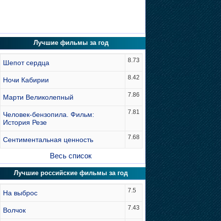
Лучшие фильмы за год
8.73
Шепот сердца
8.42
Ночи Кабирии
7.86
Марти Великолепный
7.81
Человек-бензопила. Фильм:
История Резе
7.68
Сентиментальная ценность
Весь список
Лучшие российские фильмы за год
7.5
На выброс
7.43
Волчок