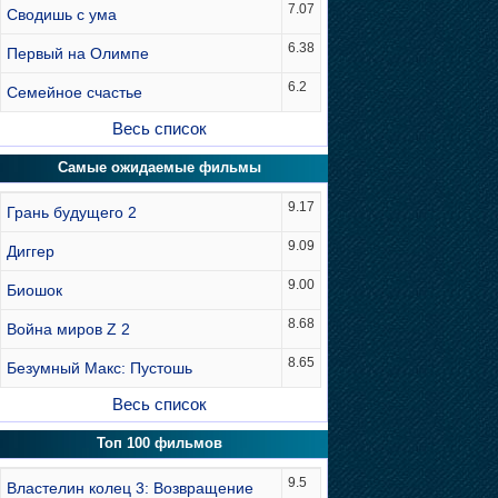
7.07
Сводишь с ума
6.38
Первый на Олимпе
6.2
Семейное счастье
Весь список
Самые ожидаемые фильмы
9.17
Грань будущего 2
9.09
Диггер
9.00
Биошок
8.68
Война миров Z 2
8.65
Безумный Макс: Пустошь
Весь список
Топ 100 фильмов
9.5
Властелин колец 3: Возвращение