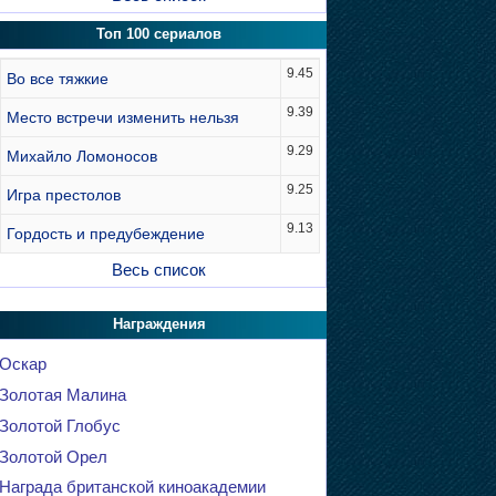
Топ 100 сериалов
9.45
Во все тяжкие
9.39
Место встречи изменить нельзя
9.29
Михайло Ломоносов
9.25
Игра престолов
9.13
Гордость и предубеждение
Весь список
Награждения
Оскар
Золотая Малина
Золотой Глобус
Золотой Орел
Награда британской киноакадемии