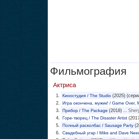
Фильмография
Актриса
(2025) (сери
Киностудия / The Studio
Игра окончена, мужик! / Game Over, 
(2018)
... Sher
Прибор / The Package
(2017
Горе-творец / The Disaster Artist
(2
Полный расколбас / Sausage Party
Свадебный угар / Mike and Dave Nee