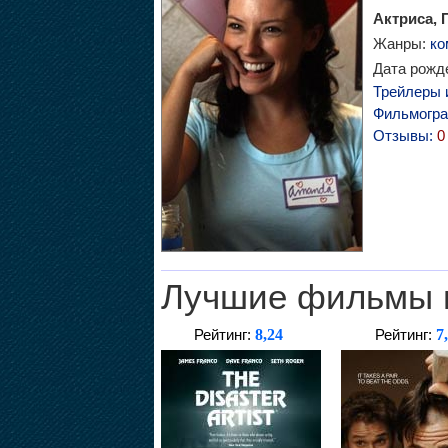
Актриса,
Жанры:
ко
Дата рожде
Трейлеры 
Фильмогр
Отзывы:
0
Лучшие фильмы 
8,24
7
Рейтинг:
Рейтинг: