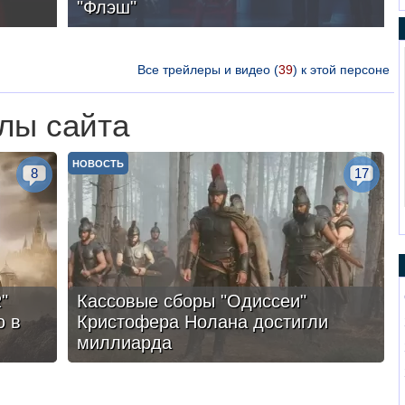
"Флэш"
Все трейлеры и видео (
39
) к этой персоне
лы сайта
НОВОСТЬ
8
17
"
Кассовые сборы "Одиссеи"
ю в
Кристофера Нолана достигли
миллиарда