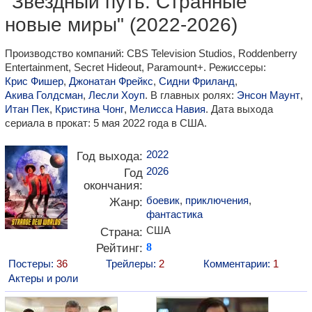
"Звездный путь: Странные
новые миры" (2022-2026)
Производство компаний: CBS Television Studios, Roddenberry
Entertainment, Secret Hideout, Paramount+. Режиссеры:
Крис Фишер
,
Джонатан Фрейкс
,
Сидни Фриланд
,
Акива Голдсман
,
Лесли Хоуп
. В главных ролях:
Энсон Маунт
,
Итан Пек
,
Кристина Чонг
,
Мелисса Навия
. Дата выхода
сериала в прокат: 5 мая 2022 года в США.
2022
Год выхода:
2026
Год
окончания:
боевик
,
приключения
,
Жанр:
фантастика
США
Страна:
Рейтинг:
8
Постеры:
36
Трейлеры:
2
Комментарии:
1
Актеры и роли