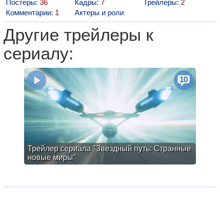
Постеры:
36
Кадры:
7
Трейлеры:
2
Комментарии:
1
Актеры и роли
Другие трейлеры к
сериалу:
10
Трейлер сериала "Звездный путь: Странные
новые миры"