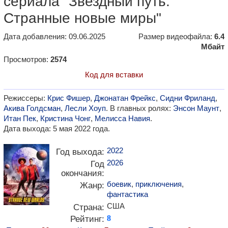
сериала "Звездный путь:
Странные новые миры"
Дата добавления: 09.06.2025
Размер видеофайла:
6.4
Мбайт
Просмотров:
2574
Код для вставки
Режиссеры:
Крис Фишер
,
Джонатан Фрейкс
,
Сидни Фриланд
,
Акива Голдсман
,
Лесли Хоуп
. В главных ролях:
Энсон Маунт
,
Итан Пек
,
Кристина Чонг
,
Мелисса Навия
.
Дата выхода: 5 мая 2022 года.
2022
Год выхода:
2026
Год
окончания:
боевик
,
приключения
,
Жанр:
фантастика
США
Страна:
Рейтинг:
8