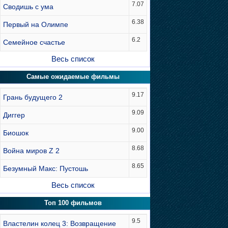
7.07
Сводишь с ума
6.38
Первый на Олимпе
6.2
Семейное счастье
Весь список
Самые ожидаемые фильмы
9.17
Грань будущего 2
9.09
Диггер
9.00
Биошок
8.68
Война миров Z 2
8.65
Безумный Макс: Пустошь
Весь список
Топ 100 фильмов
9.5
Властелин колец 3: Возвращение