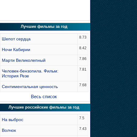
Лучшие фильмы за год
8.73
Шепот сердца
8.42
Ночи Кабирии
7.86
Марти Великолепный
7.81
Человек-бензопила. Фильм:
История Резе
7.68
Сентиментальная ценность
Весь список
Лучшие российские фильмы за год
7.5
На выброс
7.43
Волчок