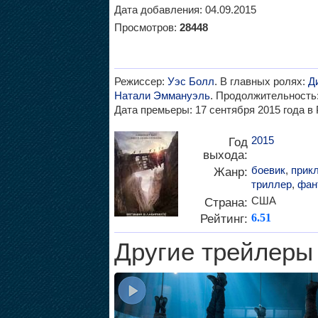
Дата добавления: 04.09.2015
Просмотров:
28448
Режиссер:
Уэс Болл
. В главных ролях:
Д
Натали Эммануэль
. Продолжительность:
Дата премьеры: 17 сентября 2015 года в 
2015
Год
выхода:
боевик
,
прик
Жанр:
триллер
,
фан
США
Страна:
Рейтинг:
6.51
Другие трейлеры