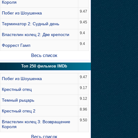
Короля
9.47
Побег из Шоушенка
9.45
Терминатор 2: Судный день
9.4
Властелин колец 2: Две крепости
9.4
Форрест Гамп
Весь список
Топ 250 фильмов IMDb
9.47
Побег из Шоушенка
9.17
Крестный отец
9.12
Темный рыцарь
8.96
Крестный отец 2
9.50
Властелин колец 3: Возвращение
Короля
Весь список