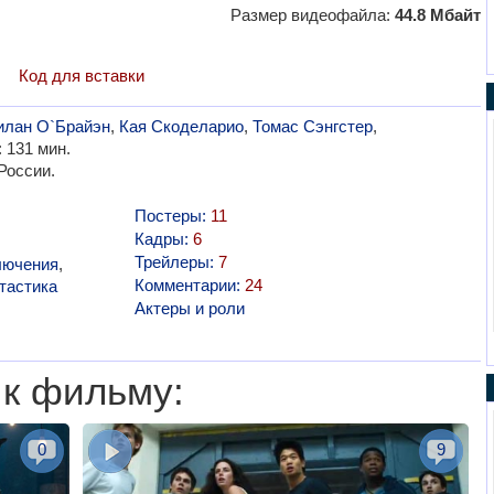
Размер видеофайла:
44.8 Мбайт
Код для вставки
илан О`Брайэн
,
Кая Скоделарио
,
Томас Сэнгстер
,
 131 мин.
России.
Постеры:
11
Кадры:
6
Трейлеры:
7
лючения
,
Комментарии:
24
тастика
Актеры и роли
 к фильму:
0
9