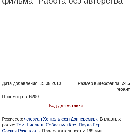
фильма "Работа без авторства"
Дата добавления: 15.08.2019
Размер видеофайла:
24.6
Мбайт
Просмотров:
6200
Код для вставки
Режиссер:
Флориан Хенкель фон Доннерсмарк
. В главных
ролях:
Том Шиллинг
,
Себастьян Кох
,
Паула Бер
,
Саския Розендаль
. Продолжительность: 189 мин.