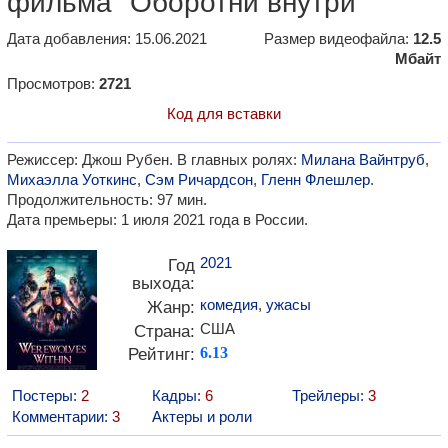
фильма "Оборотни внутри"
Дата добавления: 15.06.2021
Размер видеофайла:
12.5
Мбайт
Просмотров:
2721
Код для вставки
Режиссер: Джош Рубен. В главных ролях:
Милана Вайнтруб
,
Михаэлла Уоткинс
,
Сэм Ричардсон
,
Гленн Флешлер
.
Продолжительность: 97 мин.
Дата премьеры: 1 июля 2021 года в России.
2021
Год
выхода:
комедия
,
ужасы
Жанр:
США
Страна:
Рейтинг:
6.13
Постеры:
2
Кадры:
6
Трейлеры:
3
Комментарии:
3
Актеры и роли