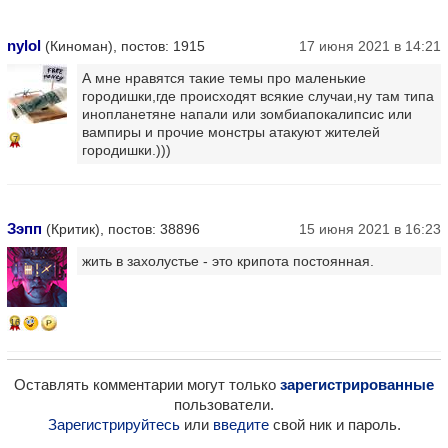
nylol
(Киноман), постов: 1915
17 июня 2021 в 14:21
А мне нравятся такие темы про маленькие
городишки,где происходят всякие случаи,ну там типа
инопланетяне напали или зомбиапокалипсис или
вампиры и прочие монстры атакуют жителей
7
городишки.)))
Зэпп
(Критик), постов: 38896
15 июня 2021 в 16:23
жить в захолустье - это крипота постоянная.
16
Оставлять комментарии могут только
зарегистрированные
пользователи.
Зарегистрируйтесь
или
введите
свой ник и пароль.