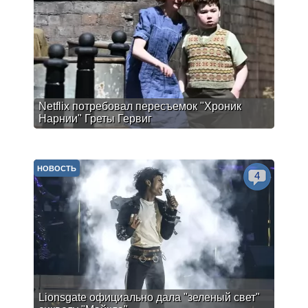
Netflix потребовал пересъемок "Хроник
Нарнии" Греты Гервиг
НОВОСТЬ
4
Lionsgate официально дала "зеленый свет"