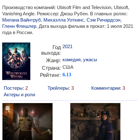
Производство компаний: Ubisoft Film and Television, Ubisoft,
Vanishing Angle. Режиссер: Джош Рубен. В главных ролях:
Милана Вайнтруб
,
Михаэлла Уоткинс
,
Сэм Ричардсон
,
Гленн Флешлер
. Дата выхода фильма в прокат: 1 июля 2021
года в России.
2021
Год
выхода:
комедия
,
ужасы
Жанр:
США
Страна:
Рейтинг:
6.13
Постеры:
2
Трейлеры:
3
Комментарии:
3
Актеры и роли