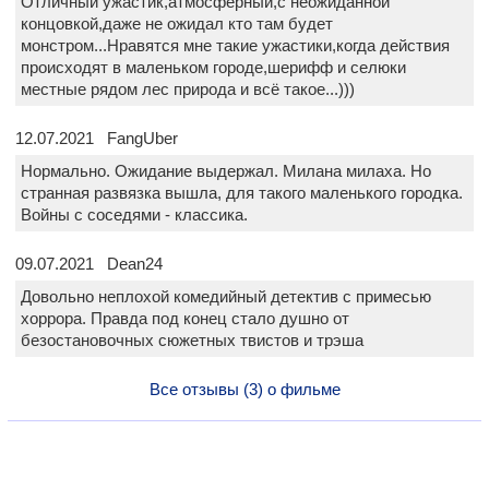
Отличный ужастик,атмосферный,с неожиданной
концовкой,даже не ожидал кто там будет
монстром...Нравятся мне такие ужастики,когда действия
происходят в маленьком городе,шерифф и селюки
местные рядом лес природа и всё такое...)))
12.07.2021 FangUber
Нормально. Ожидание выдержал. Милана милаха. Но
странная развязка вышла, для такого маленького городка.
Войны с соседями - классика.
09.07.2021 Dean24
Довольно неплохой комедийный детектив с примесью
хоррора. Правда под конец стало душно от
безостановочных сюжетных твистов и трэша
Все отзывы (3) о фильме