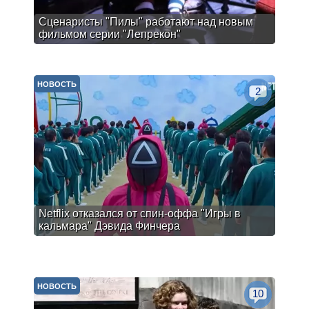
Сценаристы "Пилы" работают над новым
фильмом серии "Лепрекон"
НОВОСТЬ
2
Netflix отказался от спин-оффа "Игры в
кальмара" Дэвида Финчера
НОВОСТЬ
10