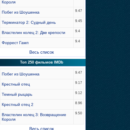
Короля
9.47
Побег из Шоушенка
9.45
Терминатор 2: Судный день
9.4
Властелин колец 2: Две крепости
9.4
Форрест Гамп
Весь список
Топ 250 фильмов IMDb
9.47
Побег из Шоушенка
9.17
Крестный отец
9.12
Темный рыцарь
8.96
Крестный отец 2
9.50
Властелин колец 3: Возвращение
Короля
Весь список