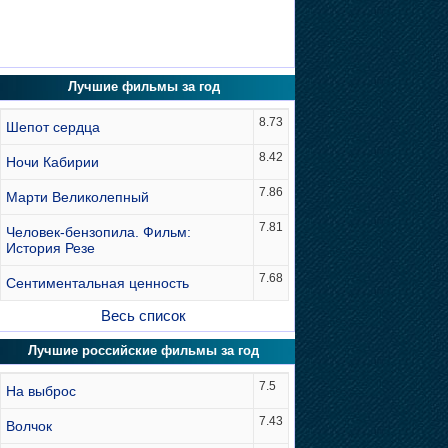
Лучшие фильмы за год
8.73
Шепот сердца
8.42
Ночи Кабирии
7.86
Марти Великолепный
7.81
Человек-бензопила. Фильм:
История Резе
7.68
Сентиментальная ценность
Весь список
Лучшие российские фильмы за год
7.5
На выброс
7.43
Волчок