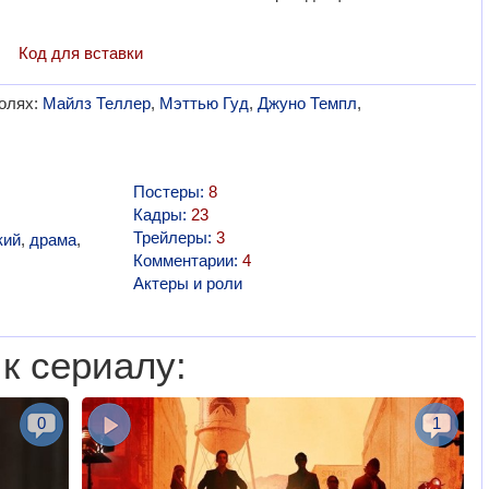
Код для вставки
ролях:
Майлз Теллер
,
Мэттью Гуд
,
Джуно Темпл
,
Постеры:
8
Кадры:
23
Трейлеры:
3
кий
,
драма
,
Комментарии:
4
Актеры и роли
к сериалу:
0
1