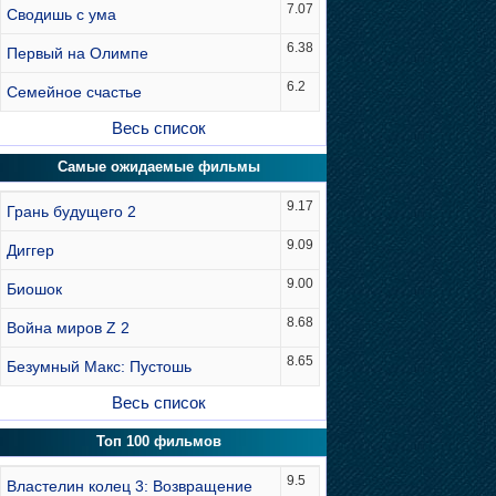
7.07
Сводишь с ума
6.38
Первый на Олимпе
6.2
Семейное счастье
Весь список
Самые ожидаемые фильмы
9.17
Грань будущего 2
9.09
Диггер
9.00
Биошок
8.68
Война миров Z 2
8.65
Безумный Макс: Пустошь
Весь список
Топ 100 фильмов
9.5
Властелин колец 3: Возвращение