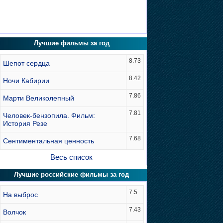
Лучшие фильмы за год
8.73
Шепот сердца
8.42
Ночи Кабирии
7.86
Марти Великолепный
7.81
Человек-бензопила. Фильм:
История Резе
7.68
Сентиментальная ценность
Весь список
Лучшие российские фильмы за год
7.5
На выброс
7.43
Волчок