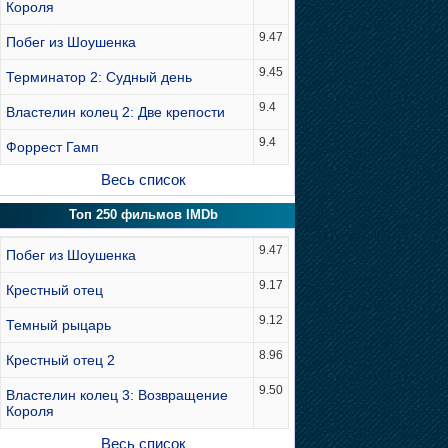
Короля
9.47
Побег из Шоушенка
9.45
Терминатор 2: Судный день
9.4
Властелин колец 2: Две крепости
9.4
Форрест Гамп
Весь список
Топ 250 фильмов IMDb
9.47
Побег из Шоушенка
9.17
Крестный отец
9.12
Темный рыцарь
8.96
Крестный отец 2
9.50
Властелин колец 3: Возвращение
Короля
Весь список