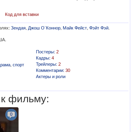
Код для вставки
олях:
Зендая
,
Джош О`Коннор
,
Майк Фейст
,
Фэйт Фэй
.
ША.
Постеры:
2
Кадры:
4
Трейлеры:
2
рама
,
спорт
Комментарии:
30
Актеры и роли
 к фильму:
0