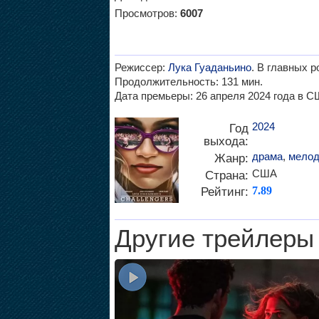
Просмотров:
6007
Режиссер:
Лука Гуаданьино
. В главных р
Продолжительность: 131 мин.
Дата премьеры: 26 апреля 2024 года в С
2024
Год
выхода:
драма
,
мелод
Жанр:
США
Страна:
Рейтинг:
7.89
Другие трейлеры