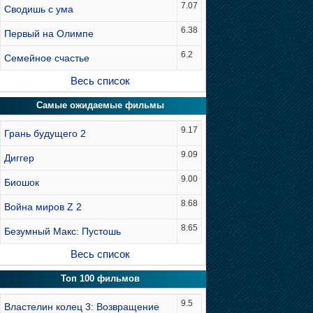
7.07
Сводишь с ума
6.38
Первый на Олимпе
6.2
Семейное счастье
Весь список
Самые ожидаемые фильмы
9.17
Грань будущего 2
9.09
Диггер
9.00
Биошок
8.68
Война миров Z 2
8.65
Безумный Макс: Пустошь
Весь список
Топ 100 фильмов
9.5
Властелин колец 3: Возвращение