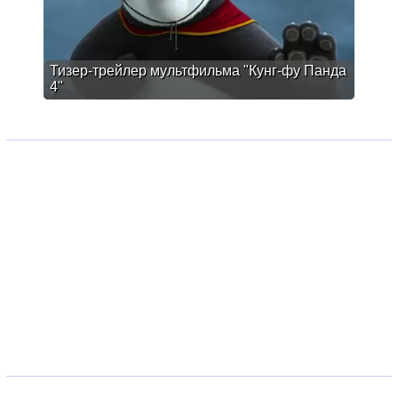
Тизер-трейлер мультфильма "Кунг-фу Панда
4"