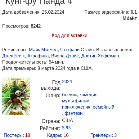
"Кунг-фу Панда 4"
Дата добавления: 26.02.2024
Размер видеофайла:
6.1
Мбайт
Просмотров:
8242
Код для вставки
Режиссеры:
Майк Митчел
,
Стефани Стайн
. В главных ролях:
Джек Блэк
,
Аквафина
,
Виола Дэвис
,
Дастин Хоффман
.
Продолжительность: 94 мин.
Дата премьеры: 8 марта 2024 года в США.
2024
Год
выхода:
боевик
,
комедия
,
Жанр:
мультфильм
,
приключения
,
семейный
,
фэнтези
США
Страна:
Рейтинг:
5.93
Постеры:
18
Кадры:
16
Трейлеры:
3