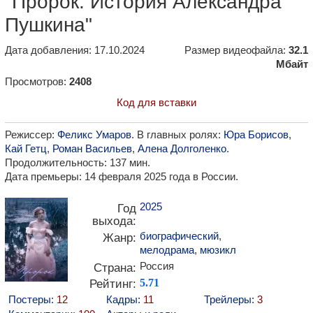
"Пророк. История Александра
Пушкина"
Дата добавления: 17.10.2024
Размер видеофайла:
32.1
Мбайт
Просмотров:
2408
Код для вставки
Режиссер:
Феликс Умаров
. В главных ролях:
Юра Борисов
,
Кай Гетц
,
Роман Васильев
,
Алена Долголенко
.
Продолжительность: 137 мин.
Дата премьеры: 14 февраля 2025 года в России.
2025
Год
выхода:
биографический
,
Жанр:
мелодрама
,
мюзикл
Россия
Страна:
Рейтинг:
5.71
Постеры:
12
Кадры:
11
Трейлеры:
3