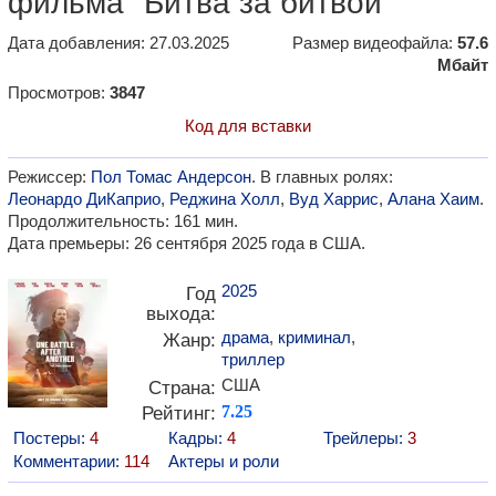
фильма "Битва за битвой"
Дата добавления: 27.03.2025
Размер видеофайла:
57.6
Мбайт
Просмотров:
3847
Код для вставки
Режиссер:
Пол Томас Андерсон
. В главных ролях:
Леонардо ДиКаприо
,
Реджина Холл
,
Вуд Харрис
,
Алана Хаим
.
Продолжительность: 161 мин.
Дата премьеры: 26 сентября 2025 года в США.
2025
Год
выхода:
драма
,
криминал
,
Жанр:
триллер
США
Страна:
Рейтинг:
7.25
Постеры:
4
Кадры:
4
Трейлеры:
3
Комментарии:
114
Актеры и роли