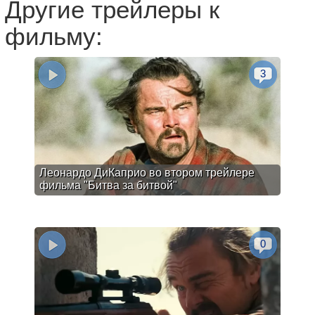
Другие трейлеры к
фильму:
3
Леонардо ДиКаприо во втором трейлере
фильма "Битва за битвой"
0