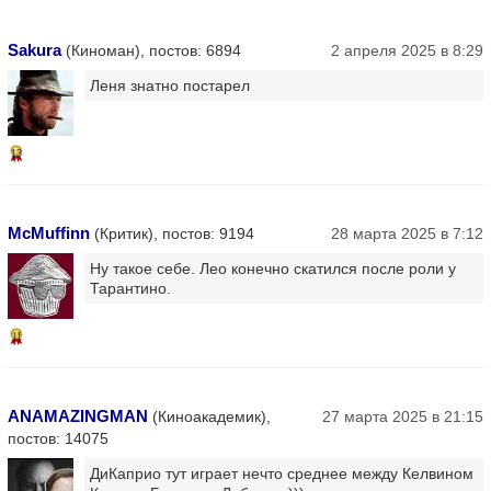
Sakura
(Киноман), постов: 6894
2 апреля 2025 в 8:29
Леня знатно постарел
13
McMuffinn
(Критик), постов: 9194
28 марта 2025 в 7:12
Ну такое себе. Лео конечно скатился после роли у
Тарантино.
11
ANAMAZINGMAN
(Киноакадемик),
27 марта 2025 в 21:15
постов: 14075
ДиКаприо тут играет нечто среднее между Келвином