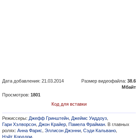
Дата добавления: 21.03.2014
Размер видеофайла:
38.6
Мбайт
Просмотров:
1801
Код для вставки
Режиссеры:
Джефф Гринштейн
,
Джеймс Уиддоуз
,
Гари Хэлворсон
,
Джон Крайер
,
Памела Фрайман
. В главных
ролях:
Анна Фарис
,
Эллисон Джэнни
,
Сэди Кальвано
,
Нэйт Корддри
.