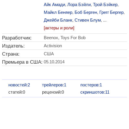
Айк Амади
,
Лора Бэйли
,
Трой Бэйкер
,
Майкл Беняер
,
Боб Берген
,
Грегг Бергер
,
Джейби Бланк
,
Стивен Блум
, ...
[актеры и роли]
Разработчик:
Beenox, Toys For Bob
Издатель:
Activision
Страна:
США
Премьера в США:
05.10.2014
новостей:2
трейлеров:1
постеров:1
статей:0
рецензий:0
скриншотов:11