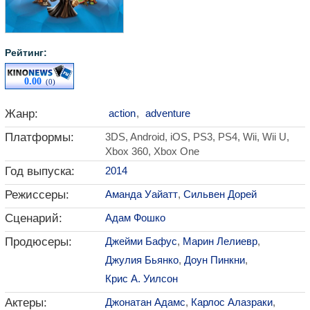
Рейтинг:
0.00
(0)
Жанр:
action
,
adventure
Платформы:
3DS, Android, iOS, PS3, PS4, Wii, Wii U,
Xbox 360, Xbox One
Год выпуска:
2014
Режиссеры:
Аманда Уайатт
,
Сильвен Дорей
Сценарий:
Адам Фошко
Продюсеры:
Джейми Бафус
,
Марин Лелиевр
,
Джулия Бьянко
,
Доун Пинкни
,
Крис А. Уилсон
Актеры:
Джонатан Адамс
,
Карлос Алазраки
,