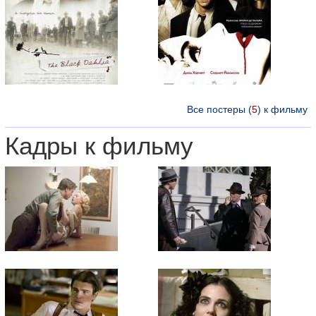
Все постеры (
5
) к фильму
Кадры к фильму