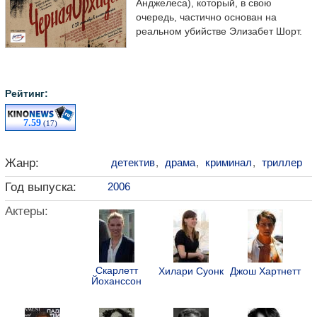
Анджелеса), который, в свою
очередь, частично основан на
реальном убийстве Элизабет Шорт.
Рейтинг:
7.59
(17)
Жанр:
детектив
,
драма
,
криминал
,
триллер
Год выпуска:
2006
Актеры:
Скарлетт
Хилари Суонк
Джош Хартнетт
Йоханссон