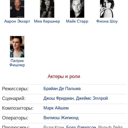
Аарон Экхарт
Миа Киршнер
Майк Старр
Фиона Шоу
Патрик
Фишлер
Актеры и роли
Режиссеры:
Брайан Де Пальма
Сценарий:
Джош Фридман
,
Джеймс Эллрой
Композиторы:
Марк Айшем
Операторы:
Вилмош Жигмонд
Продюсеры:
Руди Коэн,
Боаз Дэвидсон
, Рольф Дейл,