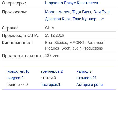
Операторы:
Шарлотта Брюус Кристенсен
Продюсеры:
Молли Аллен
,
Тодд Блэк
,
Эли Буш
,
Джейсон Клот
,
Тони Кушнер
,
...>
Страна:
США
Премьера в США:
25.12.2016
Кинокомпания:
Bron Studios, MACRO, Paramount
Pictures, Scott Rudin Productions
Продолжительность:
139 мин.
новостей:10
трейлеров:2
наград:7
кадров:2
статей:0
отзывов:21
рецензий:0
постеров:1
Актеры и роли