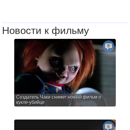
Новости к фильму
8
Создатель Чаки снимет новый фильм о
кукле-убийце
6