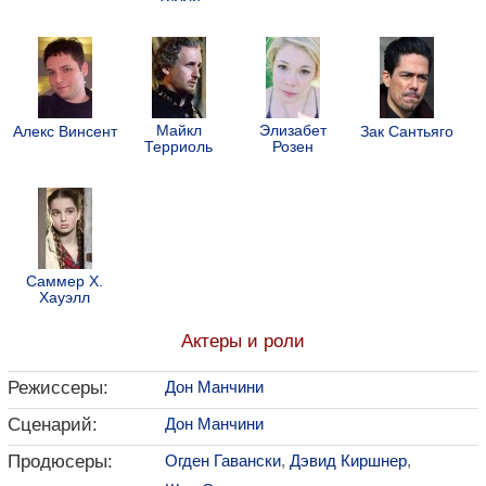
Майкл
Элизабет
Алекс Винсент
Зак Сантьяго
Терриоль
Розен
Саммер Х.
Хауэлл
Актеры и роли
Режиссеры:
Дон Манчини
Сценарий:
Дон Манчини
Продюсеры:
Огден Гавански
,
Дэвид Киршнер
,