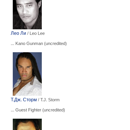
Лео Ли
/ Leo Lee
... Kano Gunman (uncredited)
Т.Дж. Сторм
/ T.J. Storm
... Guest Fighter (uncredited)