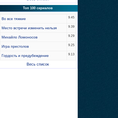
Топ 100 сериалов
9.45
Во все тяжкие
9.39
Место встречи изменить нельзя
9.29
Михайло Ломоносов
9.25
Игра престолов
9.13
Гордость и предубеждение
Весь список