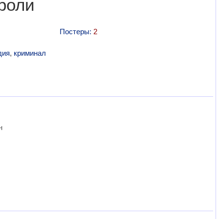
 роли
Постеры:
2
дия
,
криминал
н