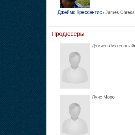
Джеймс Крессэнтис
/ James Chress
Продюсеры
Дэмиен Лихтенштай
Луис Моро