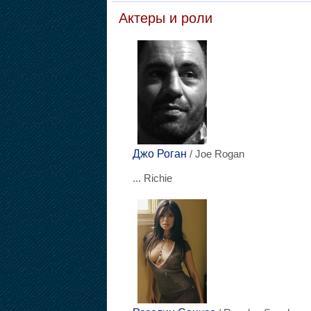
Актеры и роли
Джо Роган
/ Joe Rogan
... Richie