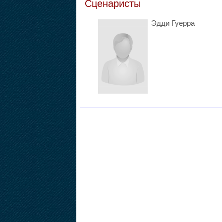
Сценаристы
Эдди Гуерра