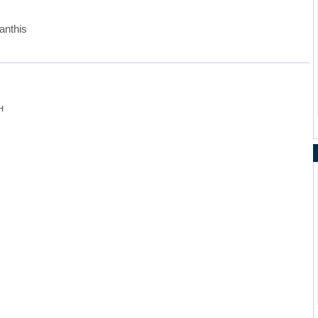
anthis
н