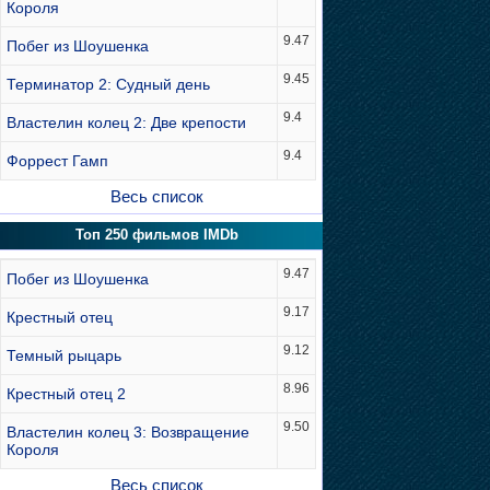
Короля
9.47
Побег из Шоушенка
9.45
Терминатор 2: Судный день
9.4
Властелин колец 2: Две крепости
9.4
Форрест Гамп
Весь список
Топ 250 фильмов IMDb
9.47
Побег из Шоушенка
9.17
Крестный отец
9.12
Темный рыцарь
8.96
Крестный отец 2
9.50
Властелин колец 3: Возвращение
Короля
Весь список