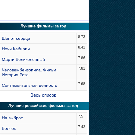
Лучшие фильмы за год
8.73
Шепот сердца
8.42
Ночи Кабирии
7.86
Марти Великолепный
7.81
Человек-бензопила. Фильм:
История Резе
7.68
Сентиментальная ценность
Весь список
Лучшие российские фильмы за год
7.5
На выброс
7.43
Волчок