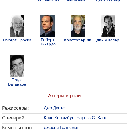
Зэк Гэллиган
Фиби Кейтс
Джон Гловер
Роберт
Роберт Проски
Кристофер Ли
Дик Миллер
Пикардо
Гедде
Ватанабе
Актеры и роли
Режиссеры:
Джо Данте
Сценарий:
Крис Коламбус
,
Чарльз С. Хаас
Композиторы:
Джерри Голдсмит