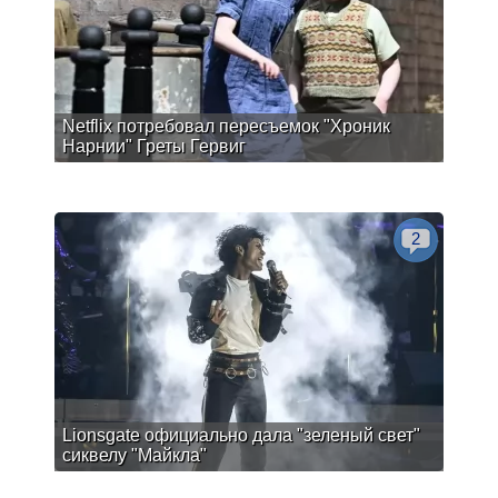
Netflix потребовал пересъемок "Хроник
Нарнии" Греты Гервиг
2
Lionsgate официально дала "зеленый свет"
сиквелу "Майкла"