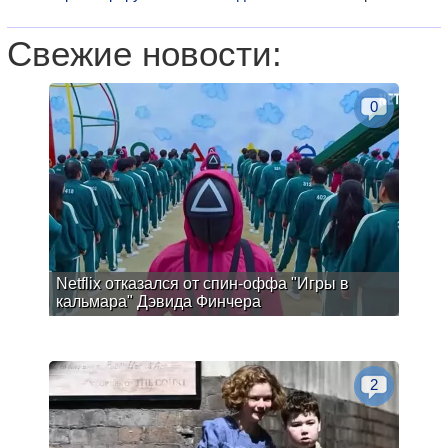
Свежие новости:
0
Netflix отказался от спин-оффа "Игры в
кальмара" Дэвида Финчера
2