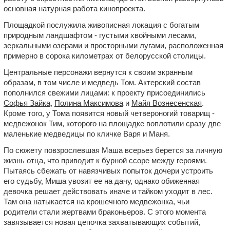
основная натурная работа кинопроекта.
Площадкой послужила живописная локация с богатым
природным ландшафтом - густыми хвойными лесами,
зеркальными озерами и просторными лугами, расположенная
примерно в сорока километрах от белорусской столицы.
Центральные персонажи вернутся к своим экранным
образам, в том числе и медведь Том. Актерский состав
пополнился свежими лицами: к проекту присоединились
Софья Зайка
,
Полина Максимова
и
Майя Вознесенская
.
Кроме того, у Тома появится новый четвероногий товарищ -
медвежонок Тим, которого на площадке воплотили сразу две
маленькие медведицы по кличке Варя и Маня.
По сюжету повзрослевшая Маша всерьез берется за личную
жизнь отца, что приводит к бурной ссоре между героями.
Пытаясь сбежать от навязчивых попыток дочери устроить
его судьбу, Миша увозит ее на дачу, однако обиженная
девочка решает действовать иначе и тайком уходит в лес.
Там она натыкается на крошечного медвежонка, чьи
родители стали жертвами браконьеров. С этого момента
завязывается новая цепочка захватывающих событий,