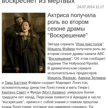
воскреснет из мертвых
24.07.2014 11:17
Актриса получила
роль во втором
сезоне драмы
"Воскрешение"
Звезда сериала "
Игра престолов
"
Мишель Фэйрли
получила роль во
втором сезоне драмы канала ABC
"
Воскрешение
". Об этом сообщает
издание The Hollywood Rporter.
В драматическом сериале
исполнительных продюсеров
Мишель Фазекас
,
Аарона Зелмана
и
Тары Баттерз
Фэйрли сыграет Маргарет Лэнгстон,
основательницу династии Лэнгстонов и мать Генри (
Кертвуд Смит
) и Фреда (
Мэтт Крэвен
), умершую более
тридцати лет назад. Персонаж появится в Аркадии в числе
"воскресших", принеся с собой знания о темном прошлом
клана Лэнгстонов, которые она намерена скрывать. Ее