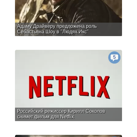
Адаму Драйверу предложена роль
Себастьяна Шоу в "Людях Икс"
5
Российский режиссер Кирилл Соколов
снимет фильм для Netflix