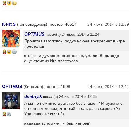
16
Kent S
(Киноакадемик), постов: 40514
24 июля 2014 в 12:59
OPTIMUS
писал(а) 24 июля 2014 в 11:24
Прочитав заголовок, подумал она воскреснет в игре
престолов
14
я тоже. и думаю многие так подумали. Ведь кадр
еще стоит из Игр престолов
OPTIMUS
(Киноман), постов: 1998
24 июля 2014 в 12:44
dmitriy.k
писал(а) 24 июля 2014 в 12:35
А вы не помните Братство без знамён? И мужика с
огненным мечом, который шесть раз воскресал?)
Улавливаете связь?)
13
ааааааа вспомнил. Я был неправ)