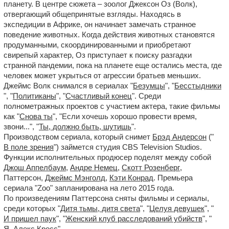
планету. В центре сюжета – зоолог Джексон Оз (Волк),
отвергающий общепринятые взгляды. Находясь в
экспедиции в Африке, он начинает замечать странное
поведение животных. Когда действия животных становятся
продуманными, скоординированными и приобретают
свирепый характер, Оз приступает к поиску разгадки
странной пандемии, пока на планете еще остались места, где
человек может укрыться от агрессии братьев меньших.
Джеймс Волк снимался в сериалах "
Безумцы
", "
Бесстыдники
", "
Политиканы
", "
Счастливый конец
". Среди
полнометражных проектов с участием актера, такие фильмы
как "
Снова ты
", "Если хочешь хорошо провести время,
звони...", "
Ты, должно быть, шутишь
".
Производством сериала, который снимет
Брэд Андерсон
("
В поле зрения
") займется студия CBS Television Studios.
Функции исполнительных продюсер поделят между собой
Джош Аппелбаум
,
Андре Немец
,
Скотт Розенберг
,
Паттерсон,
Джеймс Мэнголд
,
Кэти Конрад
. Премьера
сериала "Zoo" запланирована на лето 2015 года.
По произведениям Паттерсона сняты фильмы и сериалы,
среди которых "
Дитя тьмы, дитя света
", "
Целуя девушек
", "
И пришел паук
", "
Женский клуб расследований убийств
", "
Я, Алекс Кросс
".