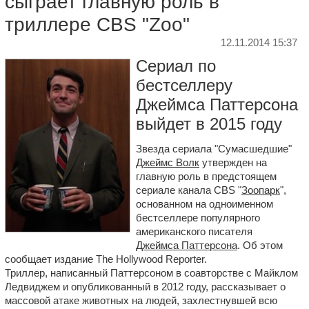
сыграет главную роль в
триллере CBS "Zoo"
12.11.2014 15:37
Сериал по
бестселлеру
Джеймса Паттерсона
выйдет в 2015 году
Звезда сериала "Сумасшедшие"
Джеймс Волк
утвержден на
главную роль в предстоящем
сериале канала CBS "
Зоопарк
",
основанном на одноименном
бестселлере популярного
американского писателя
Джеймса Паттерсона
. Об этом
сообщает издание The Hollywood Reporter.
Триллер, написанный Паттерсоном в соавторстве с Майклом
Ледвиджем и опубликованный в 2012 году, рассказывает о
массовой атаке животных на людей, захлестнувшей всю