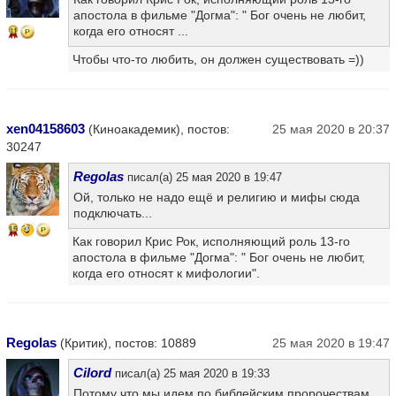
апостола в фильме "Догма": " Бог очень не любит,
когда его относят ...
11
Чтобы что-то любить, он должен существовать =))
xen04158603
(Киноакадемик), постов:
25 мая 2020 в 20:37
30247
Regolas
писал(а) 25 мая 2020 в 19:47
Ой, только не надо ещё и религию и мифы сюда
подключать...
15
Как говорил Крис Рок, исполняющий роль 13-го
апостола в фильме "Догма": " Бог очень не любит,
когда его относят к мифологии".
Regolas
(Критик), постов: 10889
25 мая 2020 в 19:47
Cilord
писал(а) 25 мая 2020 в 19:33
Потому что мы идем по библейским пророчествам