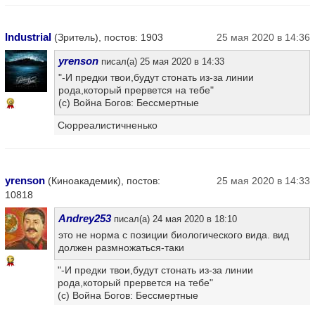
Industrial
(Зритель), постов: 1903
25 мая 2020 в 14:36
yrenson
писал(а) 25 мая 2020 в 14:33
"-И предки твои,будут стонать из-за линии
рода,который прервется на тебе"
(с) Война Богов: Бессмертные
9
Сюрреалистичненько
yrenson
(Киноакадемик), постов:
25 мая 2020 в 14:33
10818
Andrey253
писал(а) 24 мая 2020 в 18:10
это не норма с позиции биологического вида. вид
должен размножаться-таки
12
"-И предки твои,будут стонать из-за линии
рода,который прервется на тебе"
(с) Война Богов: Бессмертные