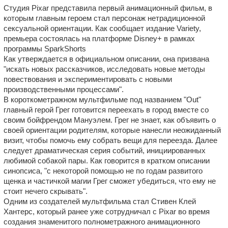
Студия Pixar представила первый анимационный фильм, в
которым главным героем стал персонаж нетрадиционной
сексуальной ориентации. Как сообщает издание Variety,
премьера состоялась на платформе Disney+ в рамках
программы SparkShorts
Как утверждается в официальном описании, она призвана
"искать новых рассказчиков, исследовать новые методы
повествования и экспериментировать с новыми
производственными процессами".
В короткометражном мультфильме под названием "Out"
главный герой Грег готовится переехать в город вместе со
своим бойфрендом Мануэлем. Грег не знает, как объявить о
своей ориентации родителям, которые нанесли неожиданный
визит, чтобы помочь ему собрать вещи для переезда. Далее
следует драматическая серия событий, инициированных
любимой собакой пары. Как говорится в кратком описании
синопсиса, "с некоторой помощью не по годам развитого
щенка и частичкой магии Грег сможет убедиться, что ему не
стоит нечего скрывать".
Одним из создателей мультфильма стал Стивен Клей
Хантерс, который ранее уже сотрудничал с Pixar во время
создания знаменитого полнометражного анимационного