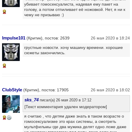
убивает гомосексуалиста, надевая ему пакет на
голову, а потом отпиливает её ножовкой. Нет, я ни к
13
чему не призываю :)
Impulse101
(Критик), постов: 2639
26 мая 2020 в 18:24
грустные новости. хочу машину времени. хорошие
сюжеты закончились.
13
ClubStyle
(Критик), постов: 17905
26 мая 2020 в 18:02
sks_74
писал(а) 26 мая 2020 в 17:12
[Текст комментария удален модератором]
я считаю , что детям даже знать в таком возрасте о
15
гомосексуализме это крах системы, а смотреть
мультфильмы где два мужика делят одно ложе даже
не каждому взрослому под силу, даже если они