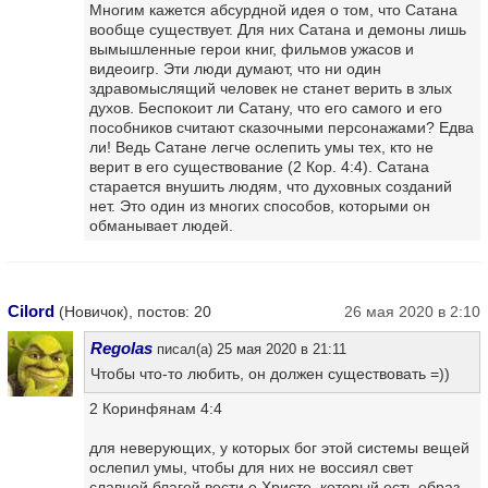
Многим кажется абсурдной идея о том, что Сатана
вообще существует. Для них Сатана и демоны лишь
вымышленные герои книг, фильмов ужасов и
видеоигр. Эти люди думают, что ни один
здравомыслящий человек не станет верить в злых
духов. Беспокоит ли Сатану, что его самого и его
пособников считают сказочными персонажами? Едва
ли! Ведь Сатане легче ослепить умы тех, кто не
верит в его существование (2 Кор. 4:4). Сатана
старается внушить людям, что духовных созданий
нет. Это один из многих способов, которыми он
обманывает людей.
Cilord
(Новичок), постов: 20
26 мая 2020 в 2:10
Regolas
писал(а) 25 мая 2020 в 21:11
Чтобы что-то любить, он должен существовать =))
2 Коринфянам 4:4
для неверующих, у которых бог этой системы вещей
ослепил умы, чтобы для них не воссиял свет
славной благой вести о Христе, который есть образ