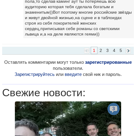
пола,то сделав каминг аут ты потеряешь всю
аудиторию которая тебя сделала богатым и
знаменитым))Вот поэтому многие российские звёзды
и живут двойной жизнью,на сцене и в таблоидах
строя из себя покорителей женских
сердец,приписывая себе романы со светскими
львица и,а на деле являются геями))
1
2
3
4
5
Оставлять комментарии могут только
зарегистрированные
пользователи.
Зарегистрируйтесь
или
введите
свой ник и пароль.
Свежие новости:
3