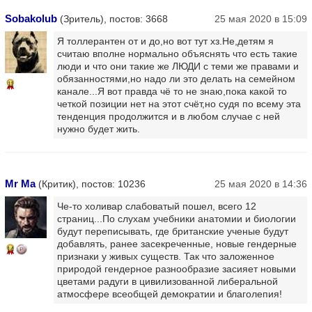
Sobakolub
(Зритель), постов: 3668
25 мая 2020 в 15:09
Я толлерантен от и до,но вот тут хз.Не,детям я
считаю вполне нормально объяснять что есть такие
люди и что они такие же ЛЮДИ с теми же правами и
обязанностями,но надо ли это делать на семейном
11
канале...Я вот правда чё то не знаю,пока какой то
четкой позиции нет на этот счёт,но судя по всему эта
тенденция продолжится и в любом случае с ней
нужно будет жить.
Mr Ma
(Критик), постов: 10236
25 мая 2020 в 14:36
Че-то холивар слабоватый пошел, всего 12
страниц...По слухам учебники анатомии и биологии
будут переписывать, где британские ученые будут
добавлять, ранее засекреченные, новые гендерные
14
признаки у живых существ. Так что заложенное
природой гендерное разнообразие засияет новыми
цветами радуги в цивилизованной либеральной
атмосфере всеобщей демократии и благолепия!