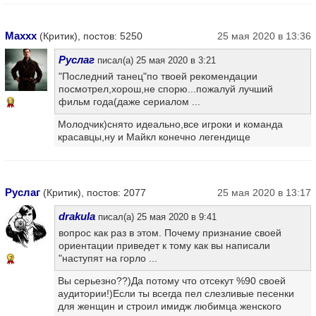
Maxxx
(Критик), постов: 5250
25 мая 2020 в 13:36
Руслаг
писал(а) 25 мая 2020 в 3:21
"Последний танец"по твоей рекомендации
посмотрел,хорош,не спорю...пожалуй лучший
фильм года(даже сериалом ...
13
Молодчик)снято идеально,все игроки и команда
красавцы,ну и Майкл конечно легендище
Руслаг
(Критик), постов: 2077
25 мая 2020 в 13:17
drakula
писал(а) 25 мая 2020 в 9:41
вопрос как раз в этом. Почему признание своей
ориентации приведет к тому как вы написали
"наступят на горло ...
7
Вы серьезно??)Да потому что отсекут %90 своей
аудитории!)Если ты всегда пел слезливые песенки
для женщин и строил имидж любимца женского