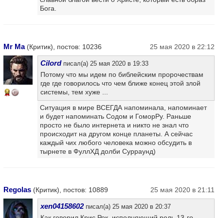
Бога.
Mr Ma
(Критик), постов: 10236
25 мая 2020 в 22:12
Cilord
писал(а) 25 мая 2020 в 19:33
Потому что мы идем по библейским пророчествам
где где говорилось что чем ближе конец этой злой
системы, тем хуже ...
14
Ситуация в мире ВСЕГДА напоминала, напоминает
и будет напоминать Содом и ГоморРу. Раньше
просто не было интернета и никто не знал что
происходит на другом конце планеты. А сейчас
каждый чих любого человека можно обсудить в
тырнете в ФуллХД долби Сурраунд)
Regolas
(Критик), постов: 10889
25 мая 2020 в 21:11
xen04158602
писал(а) 25 мая 2020 в 20:37
Как говорил Крис Рок, исполняющий роль 13-го