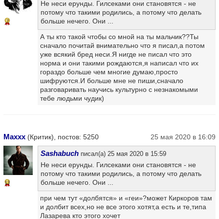
Не неси ерунды. Гилсеками они становятся - не
потому что такими родились, а потому что делать
больше нечего. Они ...
7
А ты кто такой чтобы со мной на ты мальчик??Ты
сначало почитай внимательно что я писал,а потом
уже всякий бред неси.Я нигде не писал что это
норма и они такими рождаются,я написал что их
гораздо больше чем многие думаю,просто
шифруются.И больше мне не пиши,сначало
разговаривать научись культурно с незнакомыми
тебе людьми чудик)
Maxxx
(Критик), постов: 5250
25 мая 2020 в 16:09
Sashabuch
писал(а) 25 мая 2020 в 15:59
Не неси ерунды. Гилсеками они становятся - не
потому что такими родились, а потому что делать
больше нечего. Они ...
13
при чем тут «долбятся» и «геи»?может Киркоров там
и долбит всех,но не все этого хотят,а есть и те,типа
Лазарева кто этого хочет