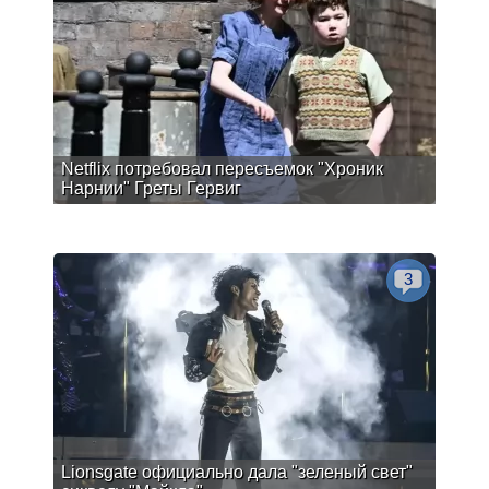
Netflix потребовал пересъемок "Хроник
Нарнии" Греты Гервиг
3
Lionsgate официально дала "зеленый свет"