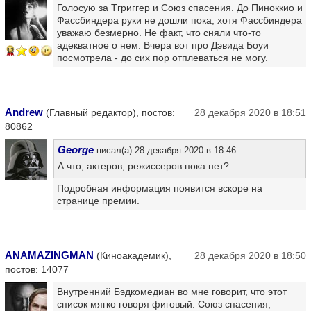
Голосую за Тгриггер и Союз спасения. До Пиноккио и
Фассбиндера руки не дошли пока, хотя Фассбиндера
уважаю безмерно. Не факт, что сняли что-то
адекватное о нем. Вчера вот про Дэвида Боуи
13
посмотрела - до сих пор отплеваться не могу.
Andrew
(Главный редактор), постов:
28 декабря 2020 в 18:51
80862
George
писал(а) 28 декабря 2020 в 18:46
А что, актеров, режиссеров пока нет?
Подробная информация появится вскоре на
странице премии.
ANAMAZINGMAN
(Киноакадемик),
28 декабря 2020 в 18:50
постов: 14077
Внутренний Бэдкомедиан во мне говорит, что этот
список мягко говоря фиговый. Союз спасения,