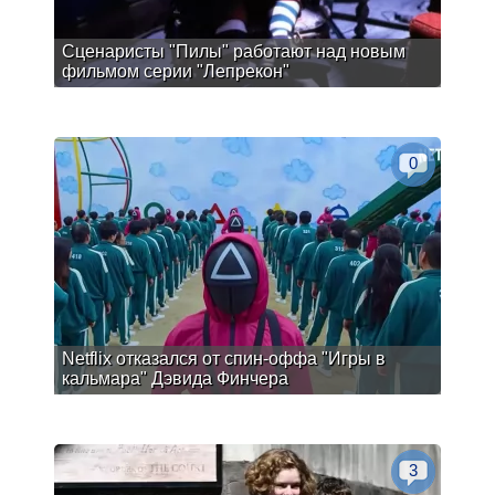
Сценаристы "Пилы" работают над новым
фильмом серии "Лепрекон"
0
Netflix отказался от спин-оффа "Игры в
кальмара" Дэвида Финчера
3