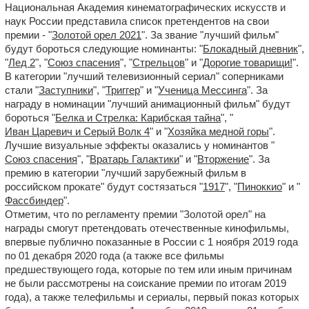
Национальная Академия кинематографических искусств и
наук России представила список претендентов на свои
премии - "
Золотой орел 2021
". За звание "лучший фильм"
будут бороться следующие номинанты: "
Блокадный дневник
",
"
Лед 2
", "
Союз спасения
", "
Стрельцов
" и "
Дорогие товарищи!
".
В категории "лучший телевизионный сериал" соперниками
стали "
Заступники
", "
Триггер
" и "
Ученица Мессинга
". За
награду в номинации "лучший анимационный фильм" будут
бороться "
Белка и Стрелка: Карибская тайна
", "
Иван Царевич и Серый Волк 4
" и "
Хозяйка медной горы
".
Лучшие визуальные эффекты оказались у номинантов "
Союз спасения
", "
Вратарь Галактики
" и "
Вторжение
". За
премию в категории "лучший зарубежный фильм в
российском прокате" будут состязаться "
1917
", "
Пиноккио
" и "
Фассбиндер
".
Отметим, что по регламенту премии "Золотой орел" на
награды смогут претендовать отечественные кинофильмы,
впервые публично показанные в России с 1 ноября 2019 года
по 01 декабря 2020 года (а также все фильмы
предшествующего года, которые по тем или иным причинам
не были рассмотрены на соискание премии по итогам 2019
года), а также телефильмы и сериалы, первый показ которых