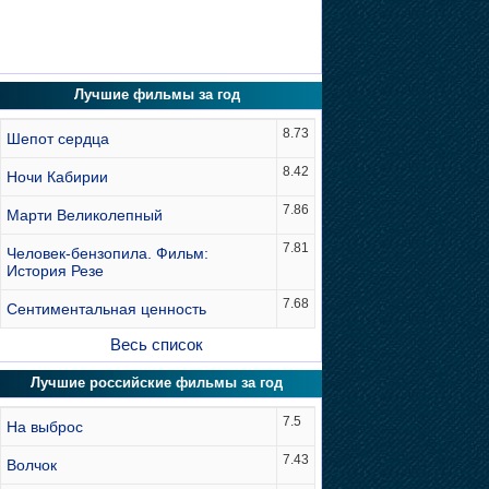
Лучшие фильмы за год
8.73
Шепот сердца
8.42
Ночи Кабирии
7.86
Марти Великолепный
7.81
Человек-бензопила. Фильм:
История Резе
7.68
Сентиментальная ценность
Весь список
Лучшие российские фильмы за год
7.5
На выброс
7.43
Волчок