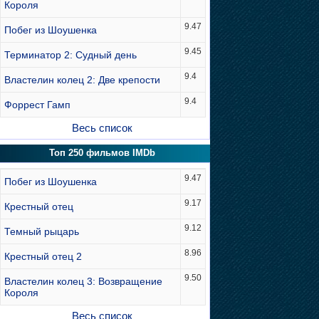
Короля
9.47
Побег из Шоушенка
9.45
Терминатор 2: Судный день
9.4
Властелин колец 2: Две крепости
9.4
Форрест Гамп
Весь список
Топ 250 фильмов IMDb
9.47
Побег из Шоушенка
9.17
Крестный отец
9.12
Темный рыцарь
8.96
Крестный отец 2
9.50
Властелин колец 3: Возвращение
Короля
Весь список