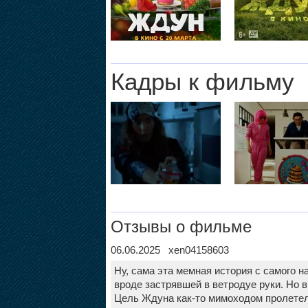
Кадры к фильму
Отзывы о фильме
06.06.2025 xen04158603
Ну, сама эта мемная история с самого на
вроде застрявшей в ветродуе руки. Но в
Цель Ждуна как-то мимоходом пролетела