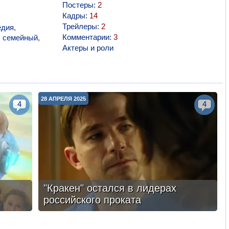
Постеры:
2
Кадры:
14
Трейлеры:
2
едия
,
Комментарии:
3
,
семейный
,
Актеры и роли
28 АПРЕЛЯ 2025
4
4
"Кракен" остался в лидерах
российского проката