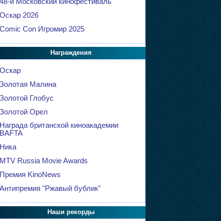
48-й Московский кинофестиваль
Оскар 2026
Comic Con Игромир 2025
Награждения
Оскар
Золотая Малина
Золотой Глобус
Золотой Орел
Награда британской киноакадемии
BAFTA
Ника
MTV Russia Movie Awards
Премия KinoNews
Антипремия "Ржавый бублик"
Наши рекорды