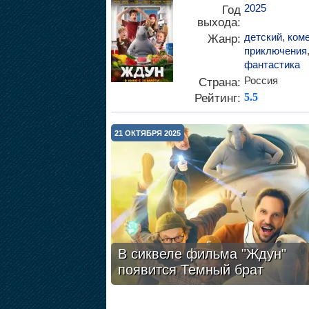
2025
Год
выхода:
детский
,
ком
Жанр:
приключения
фантастика
Россия
Страна:
Рейтинг:
5.5
21 ОКТЯБРЯ 2025
В сиквеле фильма "Ждун"
появится Темный брат