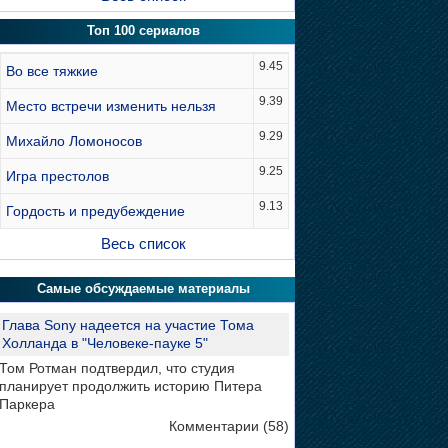
Топ 100 сериалов
9.45
Во все тяжкие
9.39
Место встречи изменить нельзя
9.29
Михайло Ломоносов
9.25
Игра престолов
9.13
Гордость и предубеждение
Весь список
Самые обсуждаемые материалы
Глава Sony надеется на участие Тома
Холланда в "Человеке-пауке 5"
Том Ротман подтвердил, что студия
планирует продолжить историю Питера
Паркера
Комментарии (58)