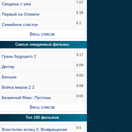
7.07
Сводишь с ума
6.38
Первый на Олимпе
6.2
Семейное счастье
Весь список
Самые ожидаемые фильмы
9.17
Грань будущего 2
9.09
Диггер
9.00
Биошок
8.68
Война миров Z 2
8.65
Безумный Макс: Пустошь
Весь список
Топ 100 фильмов
9.5
Властелин колец 3: Возвращение