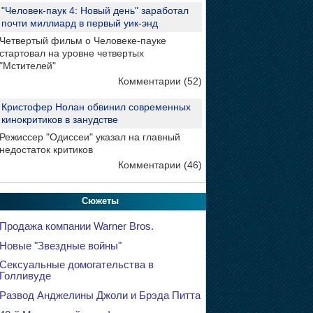
"Человек-паук 4: Новый день" заработал
почти миллиард в первый уик-энд
Четвертый фильм о Человеке-пауке
стартовал на уровне четвертых
"Мстителей"
Комментарии (52)
Кристофер Нолан обвинил современных
кинокритиков в занудстве
Режиссер "Одиссеи" указал на главный
недостаток критиков
Комментарии (46)
Сюжеты
Продажа компании Warner Bros.
Новые "Звездные войны"
Сексуальные домогательства в
Голливуде
Развод Анджелины Джоли и Брэда Питта