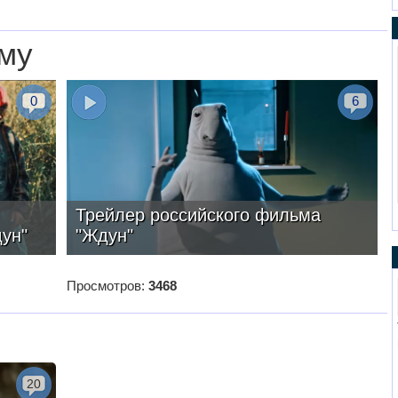
му
0
6
Трейлер российского фильма
ун"
"Ждун"
Просмотров:
3468
20