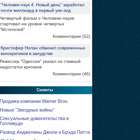
"Человек-паук 4: Новый день" заработал
почти миллиард в первый уик-энд
Четвертый фильм о Человеке-пауке
стартовал на уровне четвертых
"Мстителей"
Комментарии (52)
Кристофер Нолан обвинил современных
кинокритиков в занудстве
Режиссер "Одиссеи" указал на главный
недостаток критиков
Комментарии (46)
Сюжеты
Продажа компании Warner Bros.
Новые "Звездные войны"
Сексуальные домогательства в
Голливуде
Развод Анджелины Джоли и Брэда Питта