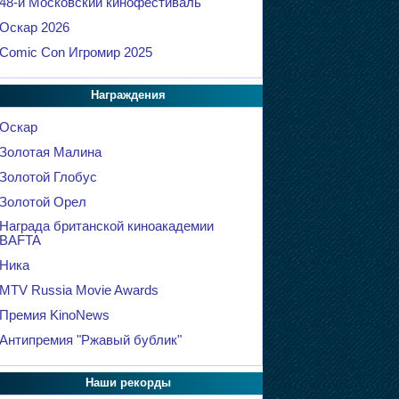
48-й Московский кинофестиваль
Оскар 2026
Comic Con Игромир 2025
Награждения
Оскар
Золотая Малина
Золотой Глобус
Золотой Орел
Награда британской киноакадемии
BAFTA
Ника
MTV Russia Movie Awards
Премия KinoNews
Антипремия "Ржавый бублик"
Наши рекорды