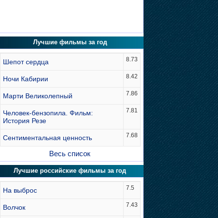
Лучшие фильмы за год
8.73
Шепот сердца
8.42
Ночи Кабирии
7.86
Марти Великолепный
7.81
Человек-бензопила. Фильм:
История Резе
7.68
Сентиментальная ценность
Весь список
Лучшие российские фильмы за год
7.5
На выброс
7.43
Волчок