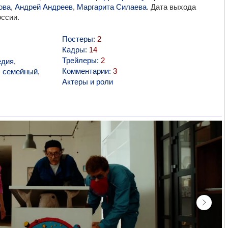
ова
,
Андрей Андреев
,
Маргарита Силаева
. Дата выхода
оссии.
Постеры:
2
Кадры:
14
Трейлеры:
2
едия
,
Комментарии:
3
,
семейный
,
Актеры и роли