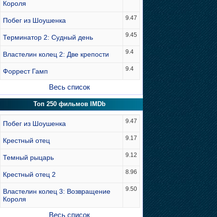
Короля
9.47
Побег из Шоушенка
9.45
Терминатор 2: Судный день
9.4
Властелин колец 2: Две крепости
9.4
Форрест Гамп
Весь список
Топ 250 фильмов IMDb
9.47
Побег из Шоушенка
9.17
Крестный отец
9.12
Темный рыцарь
8.96
Крестный отец 2
9.50
Властелин колец 3: Возвращение
Короля
Весь список