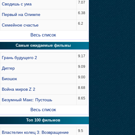
7.07
Сводишь с ума
6.38
Первый на Олимпе
6.2
Семейное счастье
Весь список
Самые ожидаемые фильмы
9.17
Грань будущего 2
9.09
Диггер
9.00
Биошок
8.68
Война миров Z 2
8.65
Безумный Макс: Пустошь
Весь список
Топ 100 фильмов
9.5
Властелин колец 3: Возвращение