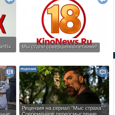
tflix
Мы стали совершеннолетними!
РЕЦЕНЗИЯ
11
44
Рецензия на сериал "Мыс страха".
жные
Современное переосмысление