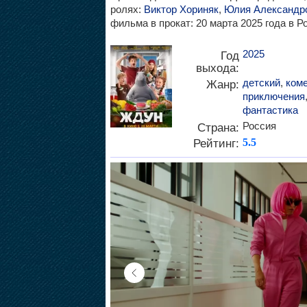
ролях:
Виктор Хориняк
,
Юлия Александр
фильма в прокат: 20 марта 2025 года в Р
2025
Год
выхода:
детский
,
ком
Жанр:
приключения
фантастика
Россия
Страна:
Рейтинг:
5.5