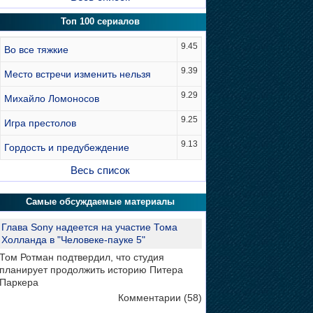
Топ 100 сериалов
9.45
Во все тяжкие
9.39
Место встречи изменить нельзя
9.29
Михайло Ломоносов
9.25
Игра престолов
9.13
Гордость и предубеждение
Весь список
Самые обсуждаемые материалы
Глава Sony надеется на участие Тома
Холланда в "Человеке-пауке 5"
Том Ротман подтвердил, что студия
планирует продолжить историю Питера
Паркера
Комментарии (58)