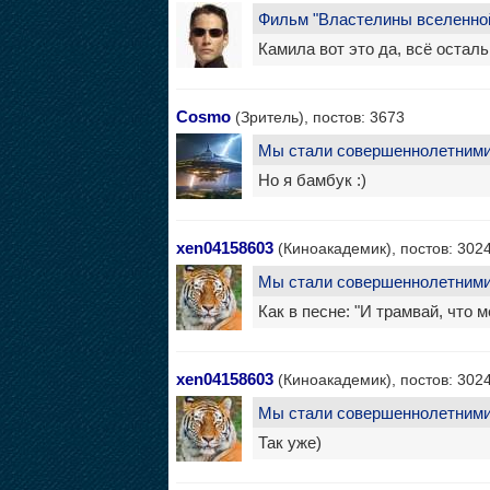
Фильм "Властелины вселенно
Камила вот это да, всё остальн
Cosmo
(Зритель), постов: 3673
Мы стали совершеннолетними
Но я бамбук :)
xen04158603
(Киноакадемик), постов: 302
Мы стали совершеннолетними
Как в песне: "И трамвай, что м
xen04158603
(Киноакадемик), постов: 302
Мы стали совершеннолетними
Так уже)