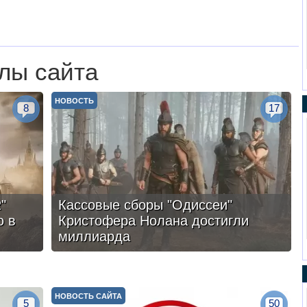
лы сайта
НОВОСТЬ
8
17
"
Кассовые сборы "Одиссеи"
ю в
Кристофера Нолана достигли
миллиарда
НОВОСТЬ САЙТА
5
50