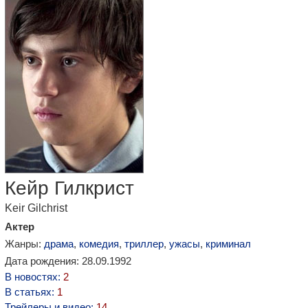
Кейр Гилкрист
Keir Gilchrist
Актер
Жанры:
драма
,
комедия
,
триллер
,
ужасы
,
криминал
Дата рождения: 28.09.1992
В новостях:
2
В статьях:
1
Трейлеры и видео:
14