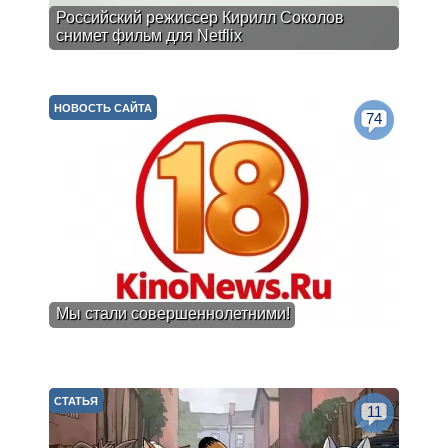
Российский режиссер Кирилл Соколов
снимет фильм для Netflix
НОВОСТЬ САЙТА
74
Мы стали совершеннолетними!
СТАТЬЯ
11