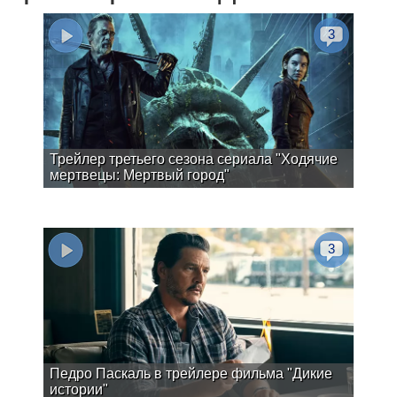
3
Трейлер третьего сезона сериала "Ходячие
мертвецы: Мертвый город"
3
Педро Паскаль в трейлере фильма "Дикие
истории"