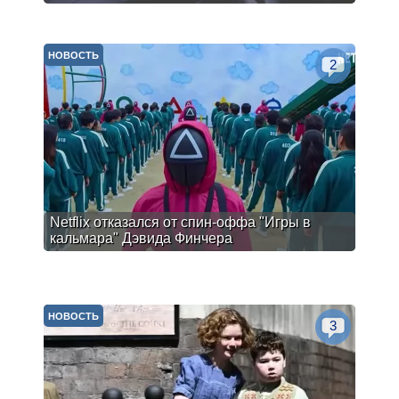
НОВОСТЬ
2
Netflix отказался от спин-оффа "Игры в
кальмара" Дэвида Финчера
НОВОСТЬ
3