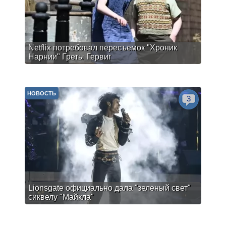
Netflix потребовал пересъемок "Хроник
Нарнии" Греты Гервиг
НОВОСТЬ
3
Lionsgate официально дала "зеленый свет"
сиквелу "Майкла"