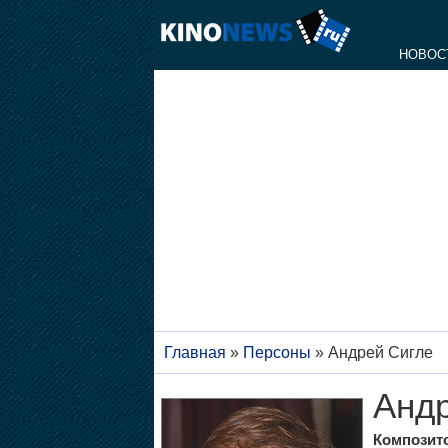
НОВОС
Главная
»
Персоны
»
Андрей Сигле
Андр
Композито