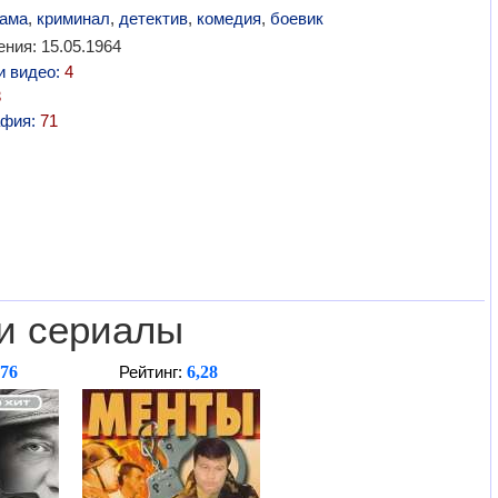
ама
,
криминал
,
детектив
,
комедия
,
боевик
ния: 15.05.1964
и видео:
4
3
афия:
71
и сериалы
,76
6,28
Рейтинг: