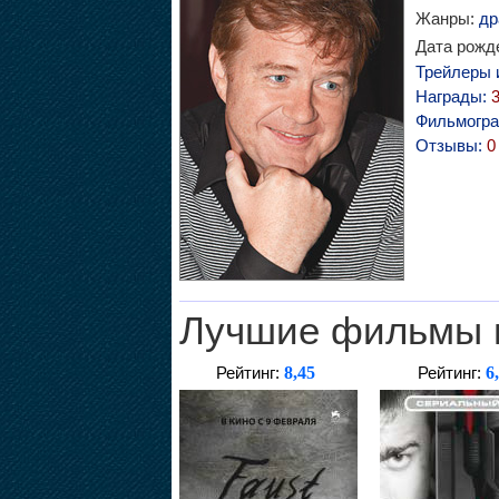
Жанры:
др
Дата рожде
Трейлеры 
Награды:
Фильмогр
Отзывы:
0
Лучшие фильмы 
8,45
6
Рейтинг:
Рейтинг: