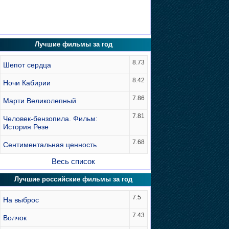
Лучшие фильмы за год
8.73
Шепот сердца
8.42
Ночи Кабирии
7.86
Марти Великолепный
7.81
Человек-бензопила. Фильм:
История Резе
7.68
Сентиментальная ценность
Весь список
Лучшие российские фильмы за год
7.5
На выброс
7.43
Волчок