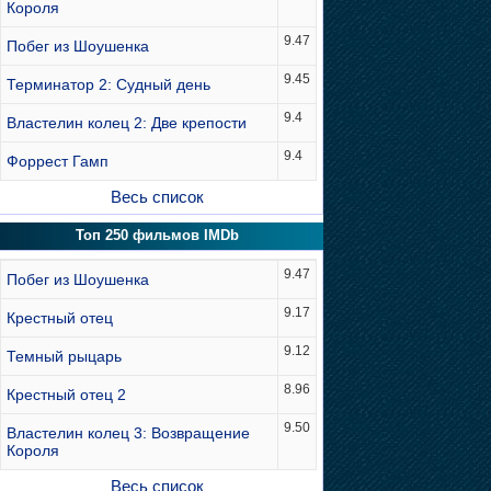
Короля
9.47
Побег из Шоушенка
9.45
Терминатор 2: Судный день
9.4
Властелин колец 2: Две крепости
9.4
Форрест Гамп
Весь список
Топ 250 фильмов IMDb
9.47
Побег из Шоушенка
9.17
Крестный отец
9.12
Темный рыцарь
8.96
Крестный отец 2
9.50
Властелин колец 3: Возвращение
Короля
Весь список