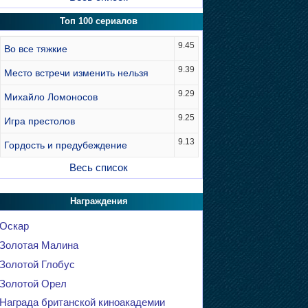
Топ 100 сериалов
9.45
Во все тяжкие
9.39
Место встречи изменить нельзя
9.29
Михайло Ломоносов
9.25
Игра престолов
9.13
Гордость и предубеждение
Весь список
Награждения
Оскар
Золотая Малина
Золотой Глобус
Золотой Орел
Награда британской киноакадемии