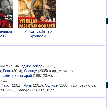
нальной
Улицы разбитых
ости
фонарей
ании фильма
Гадкие лебеди
(2006).
),
Роль
(2013),
Солнце
(2005) и др., сериалов:
 разбитых фонарей
(1997-2008),
и др.
:
Фауст
(2011),
Роль
(2013),
Солнце
(2005) и др., сериалов:
ат (2006), Фаворский (2005) и др.