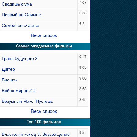
7.07
Сводишь с ума
6.38
Первый на Олимпе
6.2
Семейное счастье
Весь список
Самые ожидаемые фильмы
9.17
Грань будущего 2
9.09
Диггер
9.00
Биошок
8.68
Война миров Z 2
8.65
Безумный Макс: Пустошь
Весь список
Топ 100 фильмов
9.5
Властелин колец 3: Возвращение