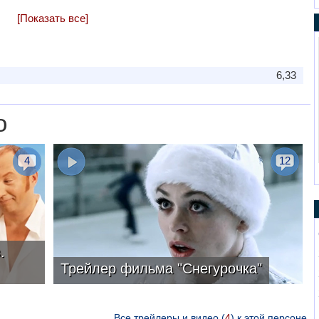
[Показать все]
6,33
о
4
12
.
Трейлер фильма "Снегурочка"
Все трейлеры и видео (
4
) к этой персоне