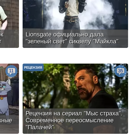
ок
Lionsgate официально дала
г
"зеленый свет" сиквелу "Майкла"
РЕЦЕНЗИЯ
11
35
Рецензия на сериал "Мыс страха".
жные
Современное переосмысление
"Палачей"