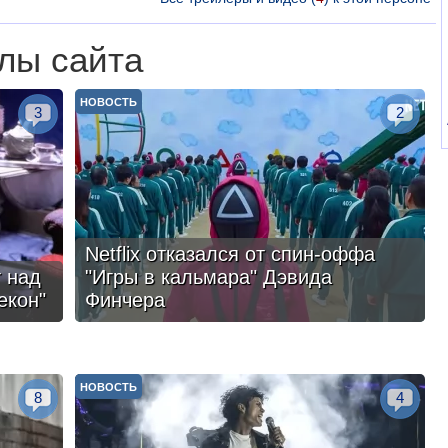
лы сайта
НОВОСТЬ
3
2
Netflix отказался от спин-оффа
 над
"Игры в кальмара" Дэвида
екон"
Финчера
НОВОСТЬ
8
4