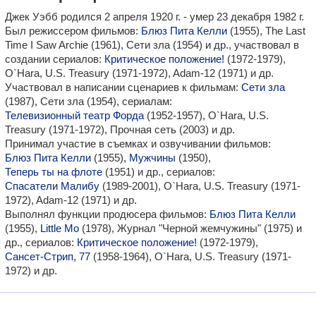
Джек Уэбб родился 2 апреля 1920 г. - умер 23 декабря 1982 г.
Был режиссером фильмов:
Блюз Пита Келли
(1955), The Last
Time I Saw Archie (1961), Сети зла (1954) и др., участвовал в
создании сериалов:
Критическое положение!
(1972-1979),
O`Hara, U.S. Treasury (1971-1972), Adam-12 (1971) и др.
Участвовал в написании сценариев к фильмам:
Сети зла
(1987), Сети зла (1954), сериалам:
Телевизионный театр Форда
(1952-1957), O`Hara, U.S.
Treasury (1971-1972), Прочная сеть (2003) и др.
Принимал участие в съемках и озвучивании фильмов:
Блюз Пита Келли
(1955),
Мужчины
(1950),
Теперь ты на флоте
(1951) и др., сериалов:
Спасатели Малибу
(1989-2001), O`Hara, U.S. Treasury (1971-
1972), Adam-12 (1971) и др.
Выполнял функции продюсера фильмов:
Блюз Пита Келли
(1955),
Little Mo
(1978), Журнал "Черной жемчужины" (1975) и
др., сериалов:
Критическое положение!
(1972-1979),
Сансет-Стрип, 77
(1958-1964), O`Hara, U.S. Treasury (1971-
1972) и др.