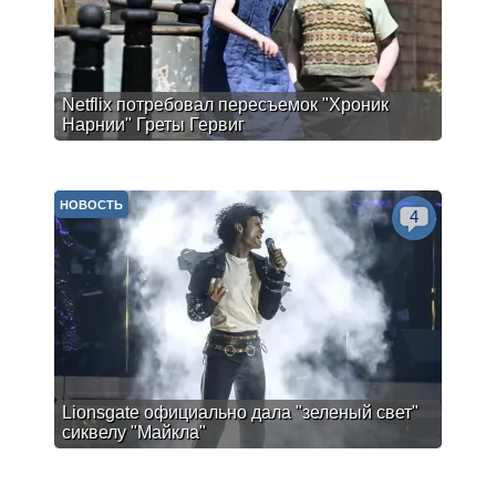
Netflix потребовал пересъемок "Хроник
Нарнии" Греты Гервиг
НОВОСТЬ
4
Lionsgate официально дала "зеленый свет"
сиквелу "Майкла"