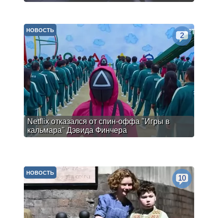
НОВОСТЬ
2
Netflix отказался от спин-оффа "Игры в
кальмара" Дэвида Финчера
НОВОСТЬ
10