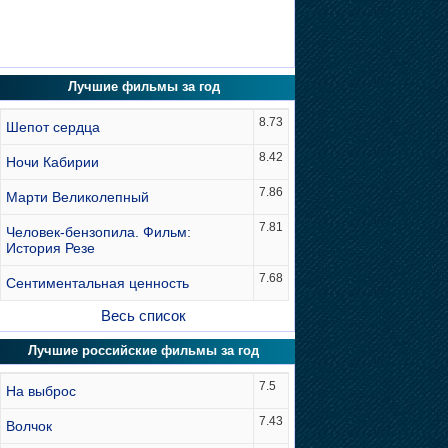
Лучшие фильмы за год
8.73
Шепот сердца
8.42
Ночи Кабирии
7.86
Марти Великолепный
7.81
Человек-бензопила. Фильм:
История Резе
7.68
Сентиментальная ценность
Весь список
Лучшие российские фильмы за год
7.5
На выброс
7.43
Волчок