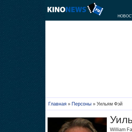
НОВОС
Главная
»
Персоны
»
Уильям Фэй
Уил
William F