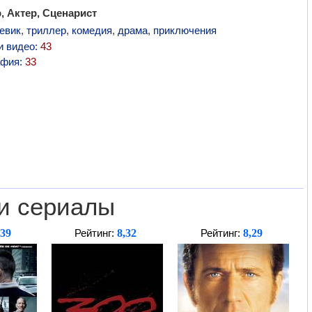
 Актер, Сценарист
евик
,
триллер
,
комедия
,
драма
,
приключения
и видео:
43
афия:
33
и сериалы
,39
8,32
8,29
Рейтинг:
Рейтинг: