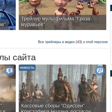
Трейлер мультфильма "Гроза
ов"
муравьев"
Все трейлеры и видео (
43
) к этой персоне
лы сайта
НОВОСТЬ
8
27
"
Кассовые сборы "Одиссеи"
ю в
Кристофера Нолана достигли