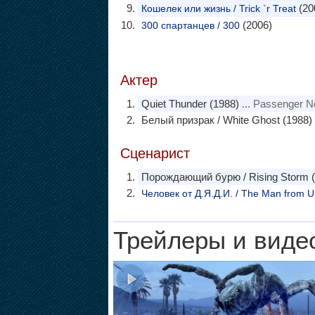
(20
Кошелек или жизнь / Trick `r Treat
(2006)
300 спартанцев / 300
Актер
Quiet Thunder (1988)
... Passenger N
Белый призрак / White Ghost (1988)
Сценарист
Порождающий бурю / Rising Storm (
Человек от Д.Я.Д.И. / The Man from U
Трейлеры и виде