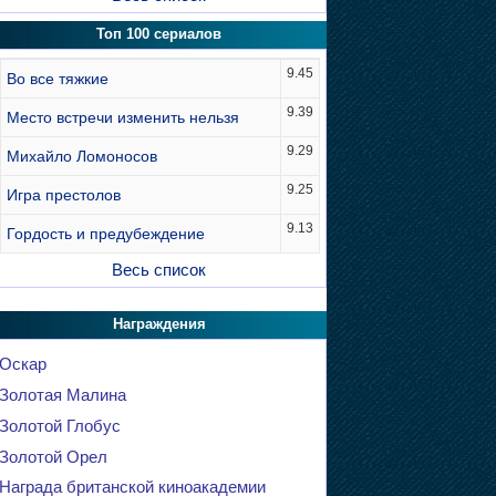
Топ 100 сериалов
9.45
Во все тяжкие
9.39
Место встречи изменить нельзя
9.29
Михайло Ломоносов
9.25
Игра престолов
9.13
Гордость и предубеждение
Весь список
Награждения
Оскар
Золотая Малина
Золотой Глобус
Золотой Орел
Награда британской киноакадемии