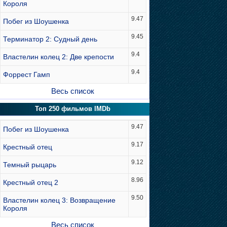
Короля
9.47
Побег из Шоушенка
9.45
Терминатор 2: Судный день
9.4
Властелин колец 2: Две крепости
9.4
Форрест Гамп
Весь список
Топ 250 фильмов IMDb
9.47
Побег из Шоушенка
9.17
Крестный отец
9.12
Темный рыцарь
8.96
Крестный отец 2
9.50
Властелин колец 3: Возвращение
Короля
Весь список