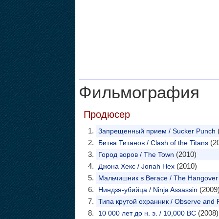
Фильмография
Продюсер
Запрещенный прием / Sucker Punch
(2
Битва Титанов / Clash of the Titans
(2010)
Город воров / The Town
(2010)
Джона Хекс / Jonah Hex
Мальчишник в Вегасе / The Hangover
(2009
Ниндзя-убийца / Ninja Assassin
Типа крутой охранник / Observe and 
(2008)
10 000 лет до н. э. / 10,000 BC