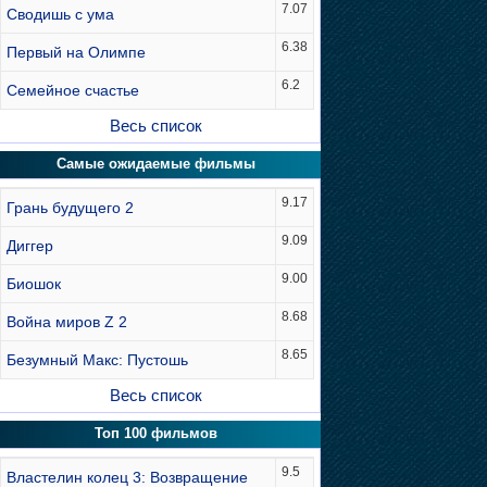
7.07
Сводишь с ума
6.38
Первый на Олимпе
6.2
Семейное счастье
Весь список
Самые ожидаемые фильмы
9.17
Грань будущего 2
9.09
Диггер
9.00
Биошок
8.68
Война миров Z 2
8.65
Безумный Макс: Пустошь
Весь список
Топ 100 фильмов
9.5
Властелин колец 3: Возвращение