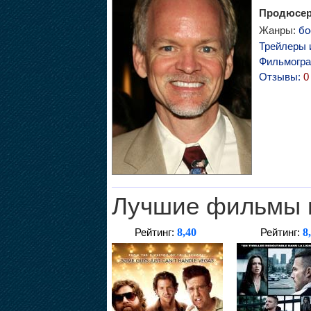
Продюсер,
Жанры:
бо
Трейлеры 
Фильмогр
Отзывы:
0
Лучшие фильмы 
8,40
8
Рейтинг:
Рейтинг: