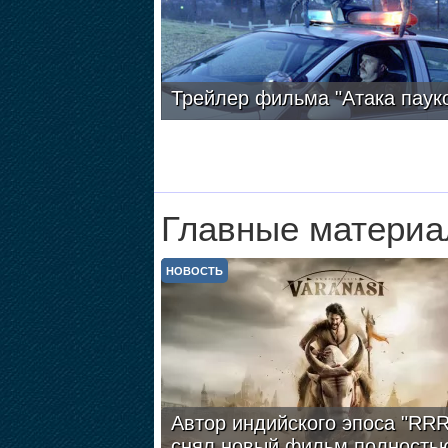
Трейлер фильма "Атака паук
Главные материа
НОВОСТЬ
Автор индийского эпоса "RRR
снял новый фильм полность