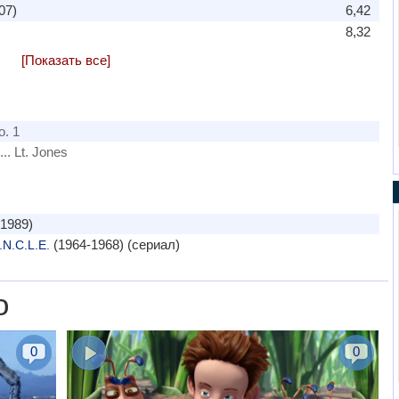
07)
6,42
8,32
[Показать все]
o. 1
... Lt. Jones
1989)
(1964-1968) (сериал)
.N.C.L.E.
о
0
0