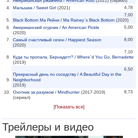
Американская ржавчина / American Rust
(2021) (сериал)
4,78
Малышка / Sweet Girl
(2021)
7,00
Black Bottom Ма Рейни / Ma Rainey`s Black Bottom
(2020)
5,00
Американский огурчик / An American Pickle
(2020)
8,00
Самый счастливый сезон / Happiest Season
(2020)
7,10
Куда ты пропала, Бернадетт? / Where`d You Go, Bernadette
(2019)
6,50
Прекрасный день по соседству / A Beautiful Day in the
Neighborhood
(2019)
8,73
Охотник за разумом / Mindhunter
(2017-2019)
(сериал)
[Показать все]
Трейлеры и видео