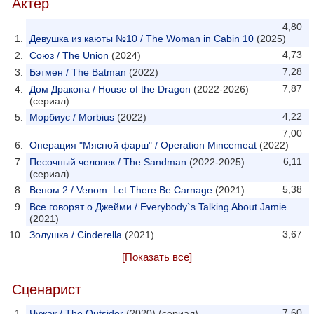
Актер
4,80
Девушка из каюты №10 / The Woman in Cabin 10
(2025)
4,73
Союз / The Union
(2024)
7,28
Бэтмен / The Batman
(2022)
7,87
Дом Дракона / House of the Dragon
(2022-2026)
(сериал)
4,22
Морбиус / Morbius
(2022)
7,00
Операция "Мясной фарш" / Operation Mincemeat
(2022)
6,11
Песочный человек / The Sandman
(2022-2025)
(сериал)
5,38
Веном 2 / Venom: Let There Be Carnage
(2021)
Все говорят о Джейми / Everybody`s Talking About Jamie
(2021)
3,67
Золушка / Cinderella
(2021)
[Показать все]
Сценарист
7,60
Чужак / The Outsider
(2020) (сериал)