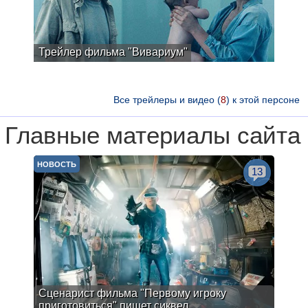
Трейлер фильма "Вивариум"
Все трейлеры и видео (
8
) к этой персоне
Главные материалы сайта
НОВОСТЬ
13
Сценарист фильма "Первому игроку
приготовиться" пишет сиквел