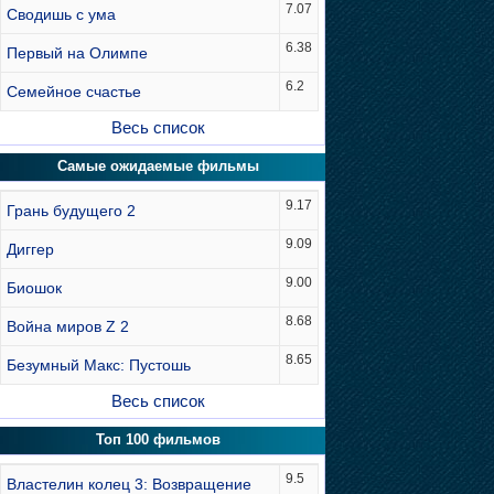
7.07
Сводишь с ума
6.38
Первый на Олимпе
6.2
Семейное счастье
Весь список
Самые ожидаемые фильмы
9.17
Грань будущего 2
9.09
Диггер
9.00
Биошок
8.68
Война миров Z 2
8.65
Безумный Макс: Пустошь
Весь список
Топ 100 фильмов
9.5
Властелин колец 3: Возвращение