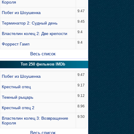
Короля
9.47
Побег из Шоушенка
9.45
Терминатор 2: Судный день
9.4
Властелин колец 2: Две крепости
9.4
Форрест Гамп
Весь список
Топ 250 фильмов IMDb
9.47
Побег из Шоушенка
9.17
Крестный отец
9.12
Темный рыцарь
8.96
Крестный отец 2
9.50
Властелин колец 3: Возвращение
Короля
Весь список