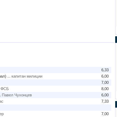
6,33
иал)
... капитан милиции
6,00
7,00
к ФСБ
8,00
.. Павел Чухонцев
6,00
ас
7,33
ер
7,00