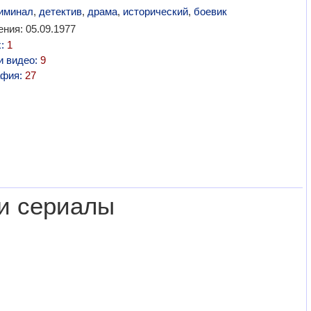
иминал
,
детектив
,
драма
,
исторический
,
боевик
ния: 05.09.1977
х:
1
и видео:
9
афия:
27
и сериалы