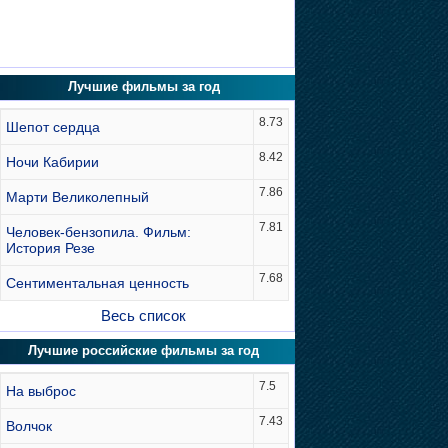
Лучшие фильмы за год
8.73
Шепот сердца
8.42
Ночи Кабирии
7.86
Марти Великолепный
7.81
Человек-бензопила. Фильм:
История Резе
7.68
Сентиментальная ценность
Весь список
Лучшие российские фильмы за год
7.5
На выброс
7.43
Волчок