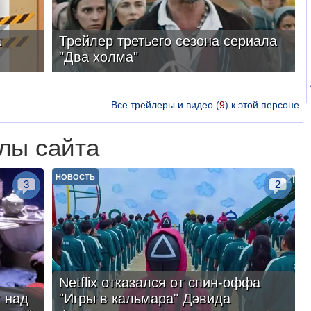
а
Трейлер третьего сезона сериала
"Два холма"
Все трейлеры и видео (
9
) к этой персоне
лы сайта
НОВОСТЬ
3
2
Netflix отказался от спин-оффа
 над
"Игры в кальмара" Дэвида