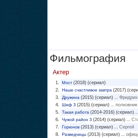
Фильмография
Актер
(2018) (сериал)
Мост
(2017) (сер
Наше счастливое завтра
(2015) (сериал)
... Фридрих
Дружина
(2015) (сериал)
... полковни
Шеф 3
(2014-2016) (сериал)
.
Такая работа
(2014) (сериал)
... Ст
Чужой район 3
(2013) (сериал)
... Сергей
Горюнов
(2013) (сериал)
... офиц
Разведчицы