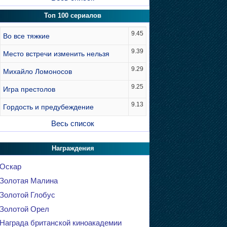
Топ 100 сериалов
9.45
Во все тяжкие
9.39
Место встречи изменить нельзя
9.29
Михайло Ломоносов
9.25
Игра престолов
9.13
Гордость и предубеждение
Весь список
Награждения
Оскар
Золотая Малина
Золотой Глобус
Золотой Орел
Награда британской киноакадемии