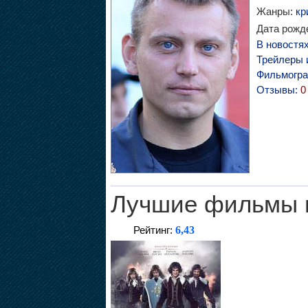
Жанры:
кр
Дата рожде
В новостя
Трейлеры 
Фильмогр
Отзывы:
0
Лучшие фильмы 
6,43
Рейтинг: