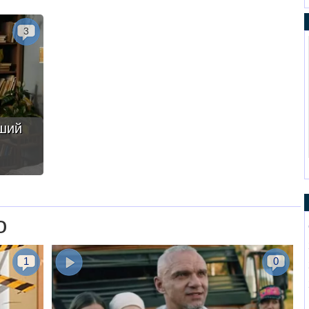
3
ший
о
1
0