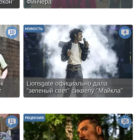
екон"
Финчера
НОВОСТЬ
10
4
ок
Lionsgate официально дала
г
"зеленый свет" сиквелу "Майкла"
РЕЦЕНЗИЯ
11
35