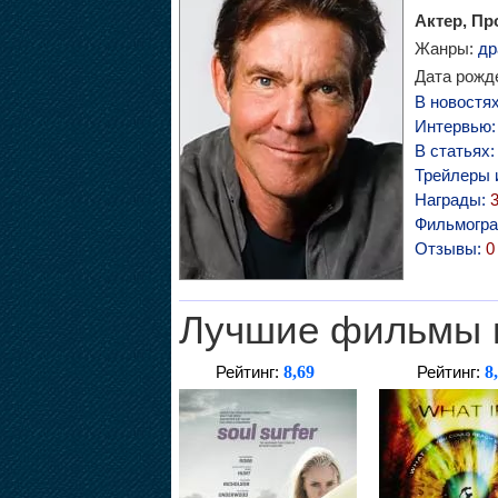
Актер, Пр
Жанры:
др
Дата рожде
В новостя
Интервью
В статьях
Трейлеры 
Награды:
Фильмогр
Отзывы:
0
Лучшие фильмы 
8,69
8
Рейтинг:
Рейтинг: