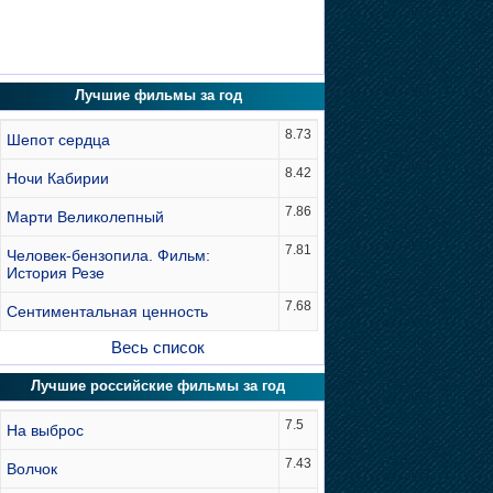
Лучшие фильмы за год
8.73
Шепот сердца
8.42
Ночи Кабирии
7.86
Марти Великолепный
7.81
Человек-бензопила. Фильм:
История Резе
7.68
Сентиментальная ценность
Весь список
Лучшие российские фильмы за год
7.5
На выброс
7.43
Волчок