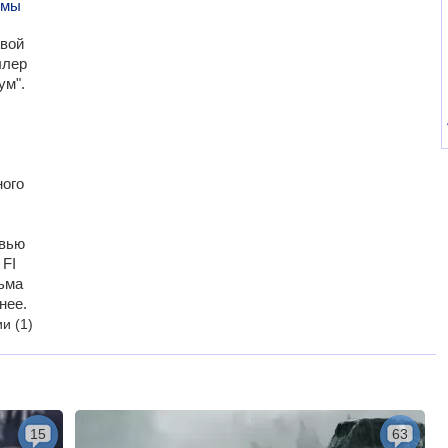
 мы
овой
ллер
ум".
:
ого
рвью
 FI
ьма
нее.
ии
(1)
15
63