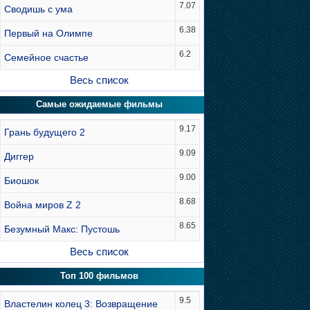
7.07
Сводишь с ума
6.38
Первый на Олимпе
6.2
Семейное счастье
Весь список
Самые ожидаемые фильмы
9.17
Грань будущего 2
9.09
Диггер
9.00
Биошок
8.68
Война миров Z 2
8.65
Безумный Макс: Пустошь
Весь список
Топ 100 фильмов
9.5
Властелин колец 3: Возвращение