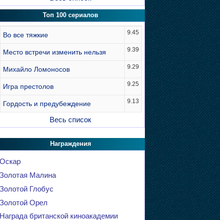
Топ 100 сериалов
9.45
Во все тяжкие
9.39
Место встречи изменить нельзя
9.29
Михайло Ломоносов
9.25
Игра престолов
9.13
Гордость и предубеждение
Весь список
Награждения
Оскар
Золотая Малина
Золотой Глобус
Золотой Орел
Награда британской киноакадемии