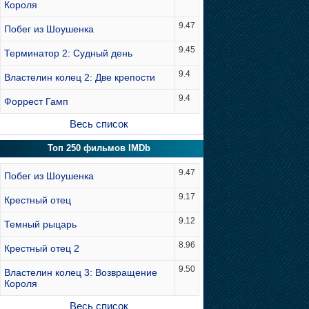
Короля
9.47
Побег из Шоушенка
9.45
Терминатор 2: Судный день
9.4
Властелин колец 2: Две крепости
9.4
Форрест Гамп
Весь список
Топ 250 фильмов IMDb
9.47
Побег из Шоушенка
9.17
Крестный отец
9.12
Темный рыцарь
8.96
Крестный отец 2
9.50
Властелин колец 3: Возвращение
Короля
Весь список