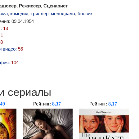
одюсер, Режиссер, Сценарист
ама
,
комедия
,
триллер
,
мелодрама
,
боевик
ния: 09.04.1954
х:
13
:
1
:
8
и видео:
56
3
афия:
104
и сериалы
,49
8,37
8,17
Рейтинг:
Рейтинг: