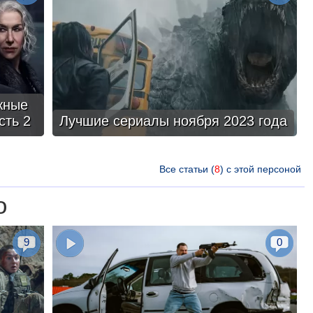
жные
сть 2
Лучшие сериалы ноября 2023 года
Все статьи (
8
) с этой персоной
о
9
0