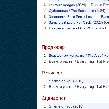
(2024)
... Ronald Re
Рейган / Reagan
(2024)
..
Субстанция / The Substance
Законники: Басс Ривз / Lawmen: Bas
(2023) (с
Замкнутый круг / Full Circle
На одном крыле / On a Wing and a Pr
Продюсер
Больше чем искусство / The Art of Mo
Все что растет / Everything That Ris
Режиссер
Shame on You (2010)
Все что растет / Everything That Ris
Сценарист
Shame on You (2010)