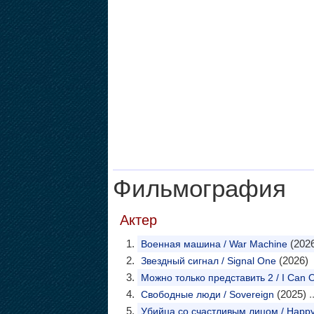
Фильмография
Актер
(2026
Военная машина / War Machine
(2026)
Звездный сигнал / Signal One
Можно только представить 2 / I Can O
(2025)
.
Свободные люди / Sovereign
Убийца со счастливым лицом / Happ