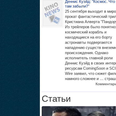
Деннис Куэйд: "Космос. Что
там забыли?"
25 сентября выходит в мир
прокат фантастический три
Кристиана Алверта "Пандор
Из трейлеров было понятно
космический корабль и
находящиеся на его борту
астронавты подвергаются
нападению существ внеземн
происхождения. Однако
исполнитель главной роли
Деннис Куэйд в своих инте
ресурсам ComingSoon и SCI
Wire заявил, что сюжет фил
намного сложнее и … страш
Комментар
Статьи