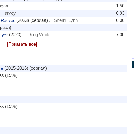
agan
1,50
. Harvey
6,93
(2023) (сериал)
... Sherrill Lynn
6,00
s Reeves
ериал)
(2023)
... Doug White
7,00
ayer
[Показать все]
(2015-2016) (сериал)
re
es (1998)
es (1998)