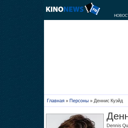
НОВОС
Главная
»
Персоны
»
Деннис Куэйд
Денн
Dennis Qu