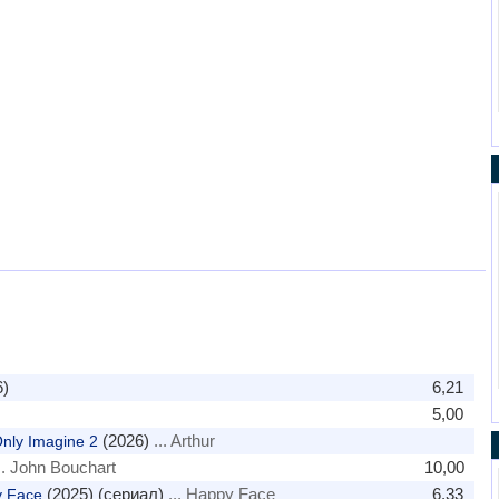
)
6,21
5,00
(2026)
... Arthur
nly Imagine 2
.. John Bouchart
10,00
(2025) (сериал)
... Happy Face
6,33
y Face