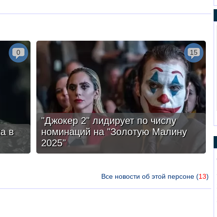
0
15
"Джокер 2" лидирует по числу
а в
номинаций на "Золотую Малину
2025"
Все новости об этой персоне (
13
)