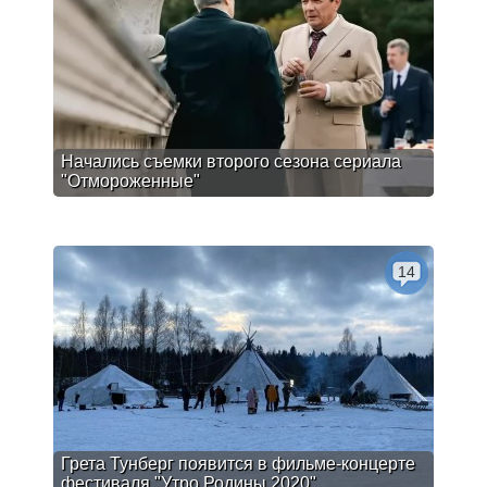
Начались съемки второго сезона сериала
"Отмороженные"
14
Грета Тунберг появится в фильме-концерте
фестиваля "Утро Родины 2020"