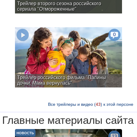
Трейлер второго сезона российского
сериала "Отмороженные"
0
Трейлер российского фильма "Папины
дочки. Мама вернулась"
Все трейлеры и видео (
43
) к этой персоне
Главные материалы сайта
НОВОСТЬ
13