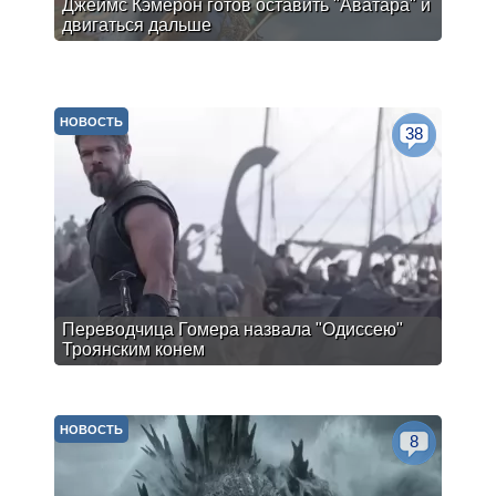
Джеймс Кэмерон готов оставить "Аватара" и
двигаться дальше
НОВОСТЬ
38
Переводчица Гомера назвала "Одиссею"
Троянским конем
НОВОСТЬ
8