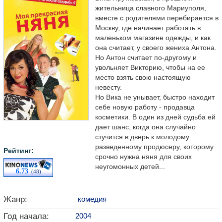
жительница славного Мариуполя,
вместе с родителями перебирается в
Москву, где начинает работать в
маленьком магазине одежды, и как
она считает, у своего жениха Антона.
Но Антон считает по-другому и
увольняет Викторию, чтобы на ее
место взять свою настоящую
невесту.
Но Вика не унывает, быстро находит
себе новую работу - продавца
косметики. В один из дней судьба ей
дает шанс, когда она случайно
стучится в дверь к молодому
разведенному продюсеру, которому
Рейтинг:
срочно нужна няня для своих
неугомонных детей...
6.73
(48)
Жанр:
комедия
Год начала:
2004