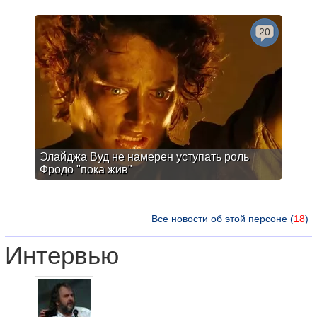
20
Элайджа Вуд не намерен уступать роль
Фродо "пока жив"
Все новости об этой персоне (
18
)
Интервью