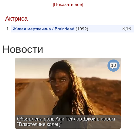
[Показать все]
Актриса
8,16
Живая мертвечина / Braindead
(1992)
Новости
13
Объявлена роль Ани Тейлор-Джой в новом
"Властелине колец"