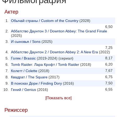
Фильмография
Актер
Обычай страны / Custom of the Country
(2028)
6,50
Аббатство Даунтон 3 / Downton Abbey: The Grand Finale
(2025)
И сыновья / Sons
(2025)
7,25
Аббатство Даунтон 2 / Downton Abbey 2: A New Era
(2022)
8,17
Голяк / Brassic
(2019-2024) (сериал)
6,20
Tomb Raider: Лара Крофт / Tomb Raider
(2018)
7,67
Колетт / Colette
(2018)
6,75
Квадрат / The Square
(2017)
7,50
В поисках Дори / Finding Dory
(2016)
6,55
Гений / Genius
(2016)
[Показать все]
Режиссер