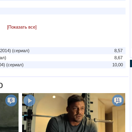
[Показать все]
2014) (сериал)
8,57
ал)
8,67
4) (сериал)
10,00
о
6
11