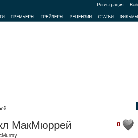
Регистрация
Вой
ТИ
ПРЕМЬЕРЫ
ТРЕЙЛЕРЫ
РЕЦЕНЗИИ
СТАТЬИ
ФИЛЬМ
рей
кл МакМюррей
0
cMurray