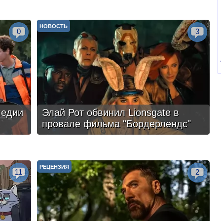
НОВОСТЬ
0
3
медии
Элай Рот обвинил Lionsgate в
провале фильма "Бордерлендс"
РЕЦЕНЗИЯ
11
2