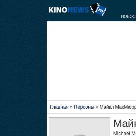
НОВОС
Главная
»
Персоны
»
Майкл МакМюр
Май
Michael M