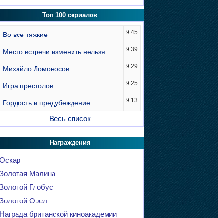
Топ 100 сериалов
9.45
Во все тяжкие
9.39
Место встречи изменить нельзя
9.29
Михайло Ломоносов
9.25
Игра престолов
9.13
Гордость и предубеждение
Весь список
Награждения
Оскар
Золотая Малина
Золотой Глобус
Золотой Орел
Награда британской киноакадемии