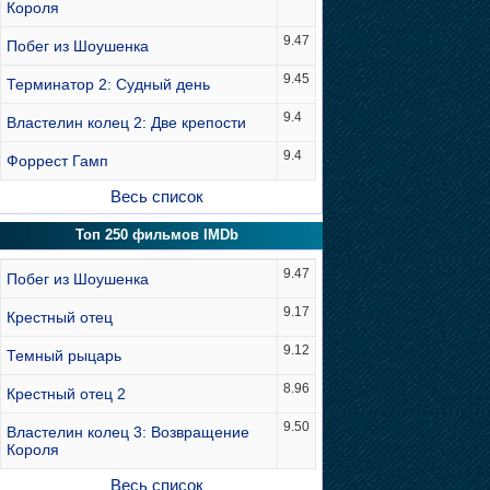
Короля
9.47
Побег из Шоушенка
9.45
Терминатор 2: Судный день
9.4
Властелин колец 2: Две крепости
9.4
Форрест Гамп
Весь список
Топ 250 фильмов IMDb
9.47
Побег из Шоушенка
9.17
Крестный отец
9.12
Темный рыцарь
8.96
Крестный отец 2
9.50
Властелин колец 3: Возвращение
Короля
Весь список