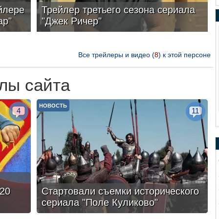
йлере
Трейлер третьего сезона сериала
ар"
"Джек Ричер"
Все трейлеры и видео (
8
) к этой персоне
лы сайта
НОВОСТЬ
4
11
20
Стартовали съемки исторического
сериала "Поле Куликово"