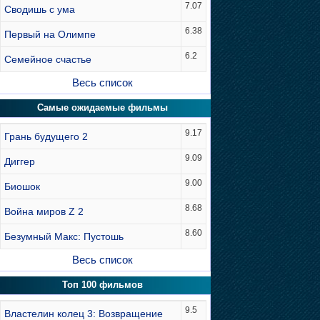
7.07
Сводишь с ума
6.38
Первый на Олимпе
6.2
Семейное счастье
Весь список
Самые ожидаемые фильмы
9.17
Грань будущего 2
9.09
Диггер
9.00
Биошок
8.68
Война миров Z 2
8.60
Безумный Макс: Пустошь
Весь список
Топ 100 фильмов
9.5
Властелин колец 3: Возвращение