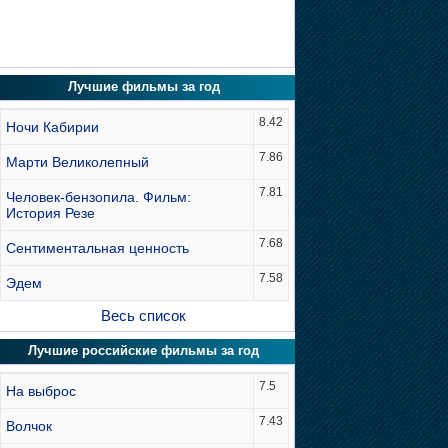
Лучшие фильмы за год
8.42
Ночи Кабирии
7.86
Марти Великолепный
7.81
Человек-бензопила. Фильм:
История Резе
7.68
Сентиментальная ценность
7.58
Эдем
Весь список
Лучшие российские фильмы за год
7.5
На выброс
7.43
Волчок