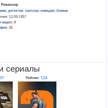
 Режиссер
ама
,
детектив
,
триллер
,
комедия
,
боевик
ния: 12.09.1957
и видео:
8
афия:
26
и сериалы
,57
7,53
Рейтинг: